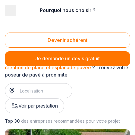
Pourquoi nous choisir ?
Accueil
/
Aménagement extérieur
/
Pavage
/
installation de pavage
/
création de place et esplanade pavée
Création de place et esplanade pavée
Devenir adhérent
Je demande un devis gratuit
création de place et esplanade pavée
? Trouvez votre
poseur de pavé à proximité
Voir par prestation
Top 30
des entreprises recommandées pour votre projet