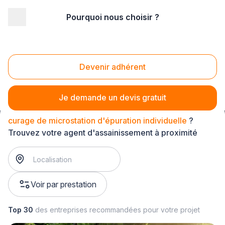
Pourquoi nous choisir ?
Accueil
/
Gros œuvre
/
Assainissement
/
microstation d'épuration individuelle
/
curage de microstation d'épuration individuelle
Devenir adhérent
Curage de microstation d'épuration individuelle
Je demande un devis gratuit
curage de microstation d'épuration individuelle
?
Trouvez votre agent d'assainissement à proximité
Voir par prestation
Top 30
des entreprises recommandées pour votre projet