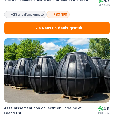
4,7
47 avis
+23 ans d'ancienneté
+83 NPS
Je veux un devis gratuit
Assainissement non collectif en Lorraine et
4,9
Grand Est
135 avis