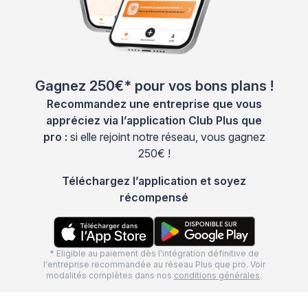
Gagnez 250€* pour vos bons plans !
Recommandez une entreprise que vous
appréciez via l’application Club Plus que
pro :
si elle rejoint notre réseau, vous gagnez
250€ !
Téléchargez l’application et soyez
récompensé
* Eligible au paiement dès l'intégration définitive de
l'entreprise recommandée au réseau Plus que pro. Voir
modalités complètes dans nos
conditions générales
.