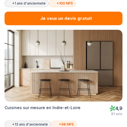
+1 ans d'ancienneté
+100 NPS
Je veux un devis gratuit
Cuisines sur mesure en Indre-et-Loire
4,9
81 avis
+13 ans d'ancienneté
+98 NPS