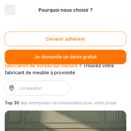
Pourquoi nous choisir ?
Accueil
/
Agencement intérieur
/
Mobilier
/
fabrication de bureau
/
fabrication de bureau sur mesure
Fabrication de bureau sur mesure
Devenir adhérent
Je demande un devis gratuit
fabrication de bureau sur mesure
? Trouvez votre
fabricant de meuble à proximité
Top 30
des entreprises recommandées pour votre projet