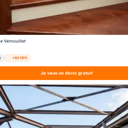
ie Vernouillet
é
+80 NPS
Je veux un devis gratuit