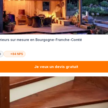
ieurs sur mesure en Bourgogne-Franche-Comté
é
+84 NPS
Je veux un devis gratuit