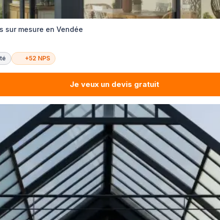
as sur mesure en Vendée
té
+52 NPS
Je veux un devis gratuit