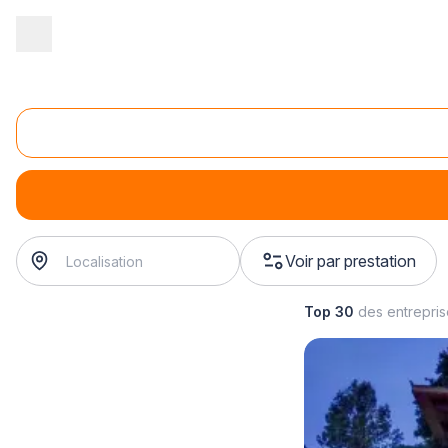
Accueil
/
Aménagement extérieur
/
Pergola
/
fabrication de carpor
Fabrication de carport en acier galvanisé
fabrication de carport en acier galvanisé
? Trouvez votre 
Voir par prestation
Top 30
des entrepri