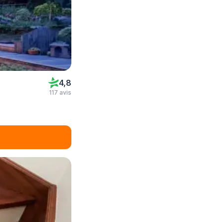
4,8
117 avis