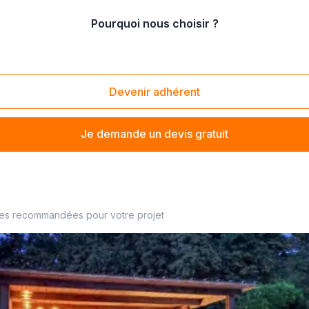
Pourquoi nous choisir ?
t
/
fabrication de carport en acier galvanisé
Devenir adhérent
Je demande un devis gratuit
installateur de pergola à proximité
ses recommandées pour votre projet