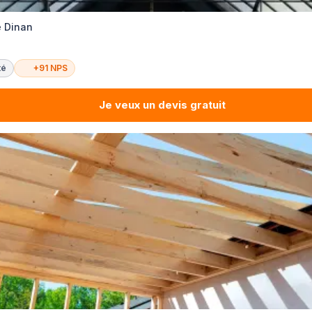
e Dinan
té
+91 NPS
Je veux un devis gratuit