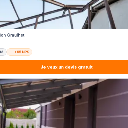
ion Graulhet
té
+95 NPS
Je veux un devis gratuit