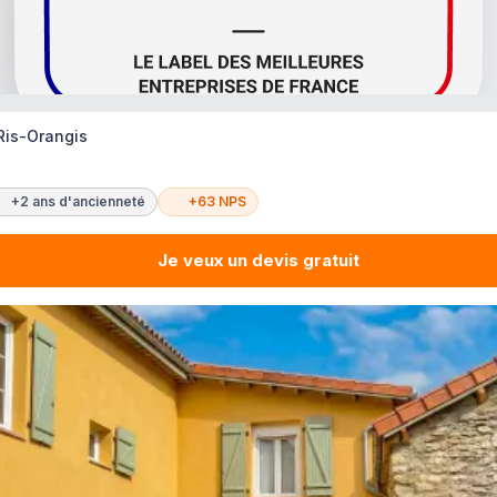
 Ris-Orangis
+2 ans d'ancienneté
+63 NPS
Je veux un devis gratuit