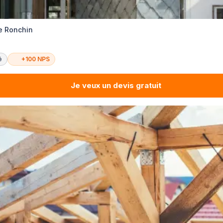
e Ronchin
é
+100 NPS
Je veux un devis gratuit