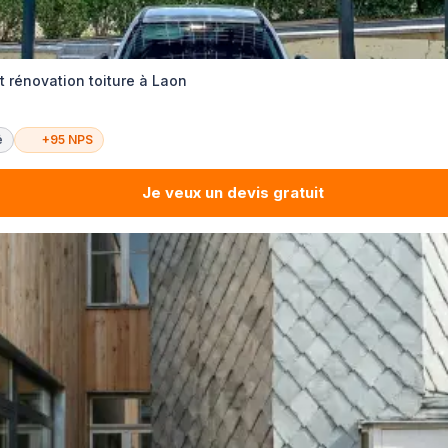
et rénovation toiture à Laon
é
+95 NPS
Je veux un devis gratuit