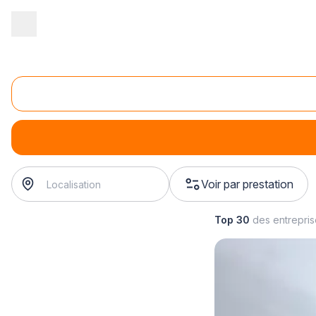
Accueil
/
Second œuvre
/
Fermetures
/
installation de fenêtre de t
Installation de fenêtre de toit (autres matières)
installation de fenêtre de toit (autres matières)
? Trouvez 
Voir par prestation
Top 30
des entrepri