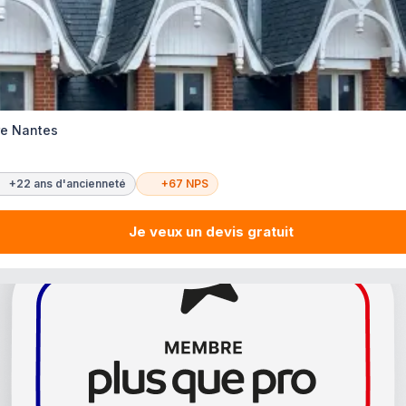
re Nantes
+22 ans d'ancienneté
+67 NPS
Je veux un devis gratuit