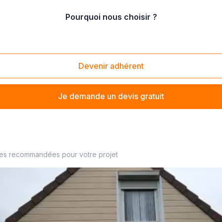
Pourquoi nous choisir ?
oit
/
installation de fenêtre de toit (autres matières)
Devenir adhérent
Je demande un devis gratuit
votre poseur de fermeture à proximité
ses recommandées pour votre projet