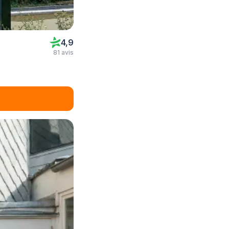
4,9
81 avis