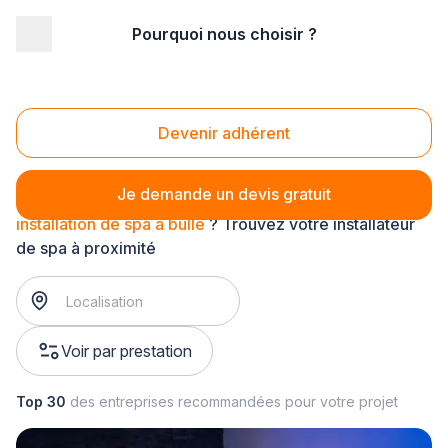
Pourquoi nous choisir ?
Accueil
/
Aménagement extérieur
/
Spa
/
installation de spa
/
installation de spa à bulle
Installation de spa à bulle
Devenir adhérent
Je demande un devis gratuit
installation de spa à bulle
? Trouvez votre installateur
de spa à proximité
Voir par prestation
Top 30
des entreprises recommandées pour votre projet