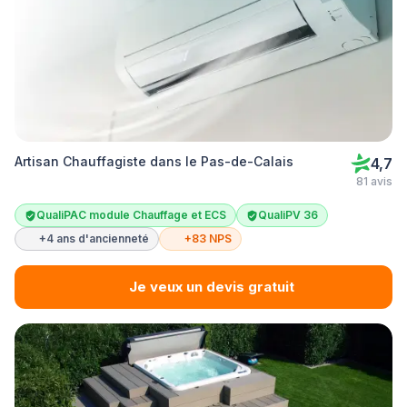
Artisan Chauffagiste dans le Pas-de-Calais
4,7
81 avis
QualiPAC module Chauffage et ECS
QualiPV 36
+4 ans d'ancienneté
+83 NPS
Je veux un devis gratuit