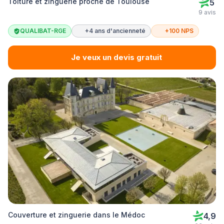
Toiture et zinguerie proche de Toulouse
5
9 avis
QUALIBAT-RGE
+4 ans d'ancienneté
+100 NPS
Je veux un devis gratuit
Couverture et zinguerie dans le Médoc
4,9