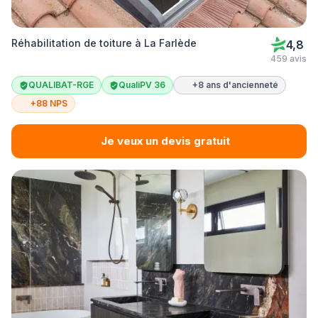
Réhabilitation de toiture à La Farlède
4,8
459 avis
QUALIBAT-RGE
QualiPV 36
+8 ans d'ancienneté
+88 NPS
Je veux un devis gratuit