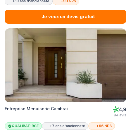
+19 ans d'ancienneté
+93 NPS
Je veux un devis gratuit
Entreprise Menuiserie Cambrai
4,9
84 avis
QUALIBAT-RGE
+7 ans d'ancienneté
+96 NPS