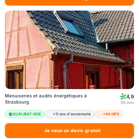
Menuiseries et audits énergétiques à
4,9
Strasbourg
68 avis
QUALIBAT-RGE
+11 ans d'ancienneté
+94 NPS
Je veux un devis gratuit