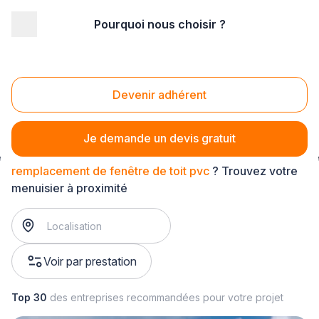
Pourquoi nous choisir ?
Accueil
/
Second œuvre
/
Menuiserie
/
remplacement de fenêtre de toit
/
remplacement de fenêtre de toit pvc
Devenir adhérent
Remplacement de fenêtre de toit pvc
Je demande un devis gratuit
remplacement de fenêtre de toit pvc
? Trouvez votre
menuisier à proximité
Voir par prestation
Top 30
des entreprises recommandées pour votre projet