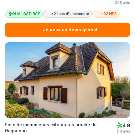
358 avis
QUALIBAT-RGE
+21 ans d'ancienneté
+82 NPS
Je veux un devis gratuit
Pose de menuiseries extérieures proche de
4,9
Haguenau
113 avis