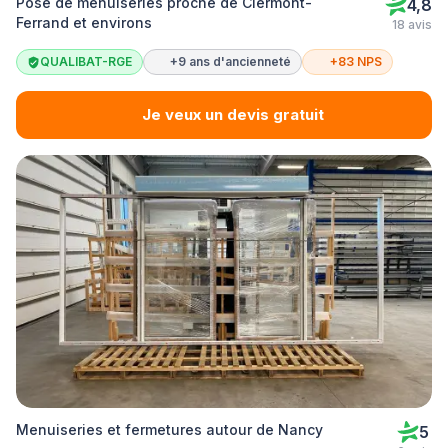
Pose de menuiseries proche de Clermont-
4,8
Ferrand et environs
18 avis
QUALIBAT-RGE
+9 ans d'ancienneté
+83 NPS
Je veux un devis gratuit
Menuiseries et fermetures autour de Nancy
5