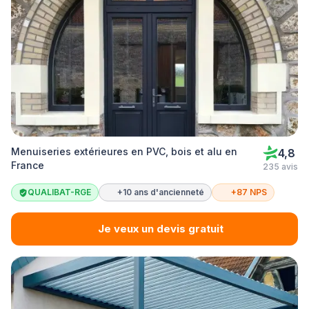
Menuiseries extérieures en PVC, bois et alu en
4,8
France
235 avis
QUALIBAT-RGE
+10 ans d'ancienneté
+87 NPS
Je veux un devis gratuit