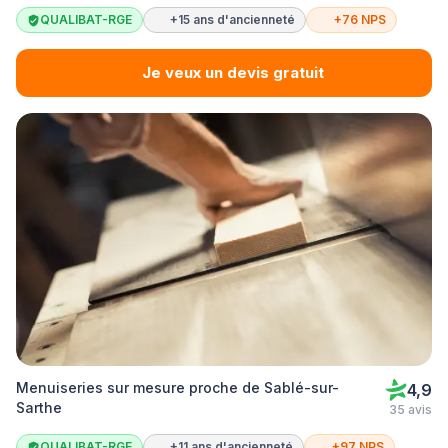
QUALIBAT-RGE
+15 ans d'ancienneté
+76 NPS
Je veux un devis gratuit
Menuiseries sur mesure proche de Sablé-sur-
4,9
Sarthe
35 avis
QUALIBAT-RGE
+11 ans d'ancienneté
+97 NPS