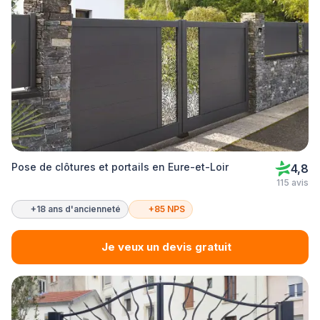
Pose de clôtures et portails en Eure-et-Loir
4,8
115 avis
+18 ans d'ancienneté
+85 NPS
Je veux un devis gratuit