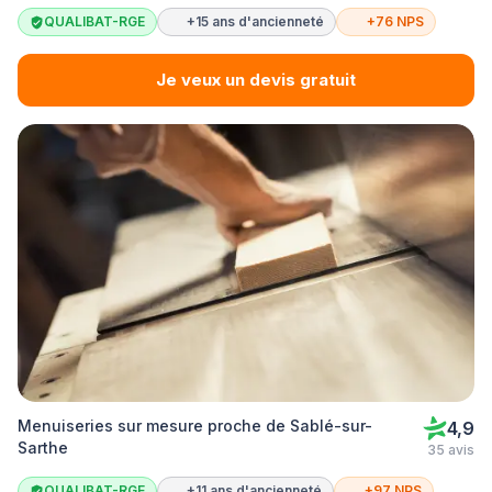
QUALIBAT-RGE
+15 ans d'ancienneté
+76 NPS
Je veux un devis gratuit
Menuiseries sur mesure proche de Sablé-sur-
4,9
Sarthe
35 avis
QUALIBAT-RGE
+11 ans d'ancienneté
+97 NPS