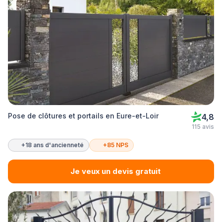
Pose de clôtures et portails en Eure-et-Loir
4,8
115 avis
+18 ans d'ancienneté
+85 NPS
Je veux un devis gratuit