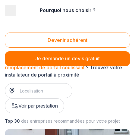
Pourquoi nous choisir ?
Accueil
/
Aménagement extérieur
/
Portail
/
remplacement de portail
/
remplacement de portail coulissant
Remplacement de portail coulissant
Devenir adhérent
Je demande un devis gratuit
remplacement de portail coulissant
? Trouvez votre
installateur de portail à proximité
Voir par prestation
Top 30
des entreprises recommandées pour votre projet