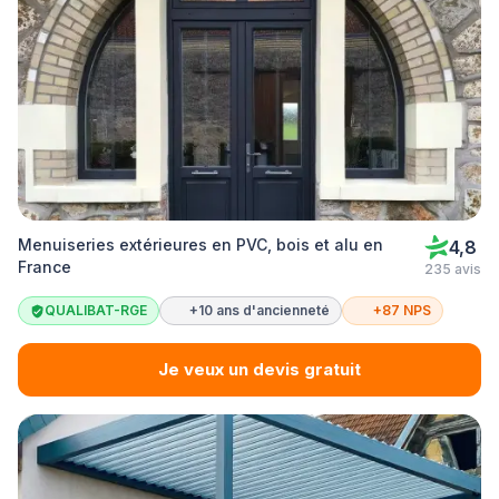
Menuiseries extérieures en PVC, bois et alu en
4,8
France
235 avis
QUALIBAT-RGE
+10 ans d'ancienneté
+87 NPS
Je veux un devis gratuit