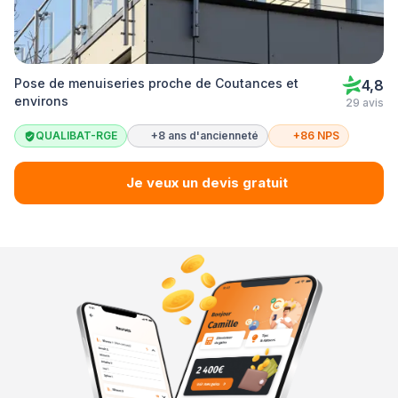
Pose de menuiseries proche de Coutances et
4,8
environs
29 avis
QUALIBAT-RGE
+8 ans d'ancienneté
+86 NPS
Je veux un devis gratuit