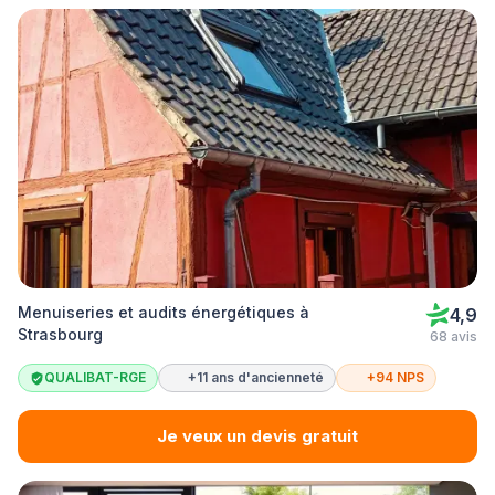
Menuiseries et audits énergétiques à
4,9
Strasbourg
68 avis
QUALIBAT-RGE
+11 ans d'ancienneté
+94 NPS
Je veux un devis gratuit