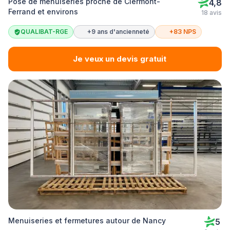
Pose de menuiseries proche de Clermont-
4,8
Ferrand et environs
18 avis
QUALIBAT-RGE
+9 ans d'ancienneté
+83 NPS
Je veux un devis gratuit
Menuiseries et fermetures autour de Nancy
5