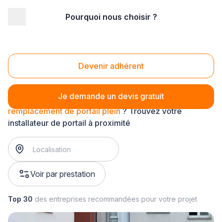
Pourquoi nous choisir ?
Accueil
/
Aménagement extérieur
/
Portail
/
remplacement de portail
/
remplacement de portail plein
Remplacement de portail plein
Devenir adhérent
Je demande un devis gratuit
remplacement de portail plein
? Trouvez votre
installateur de portail à proximité
Voir par prestation
Top 30
des entreprises recommandées pour votre projet