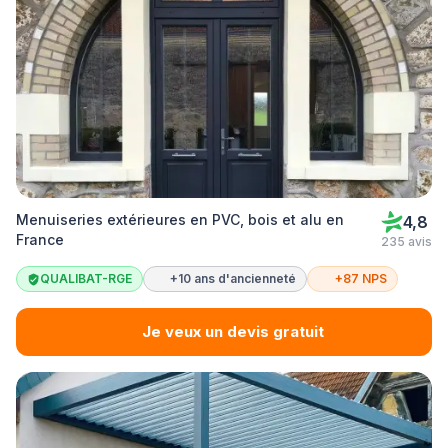
Menuiseries extérieures en PVC, bois et alu en
4,8
France
235 avis
QUALIBAT-RGE
+10 ans d'ancienneté
+87 NPS
Je veux un devis gratuit