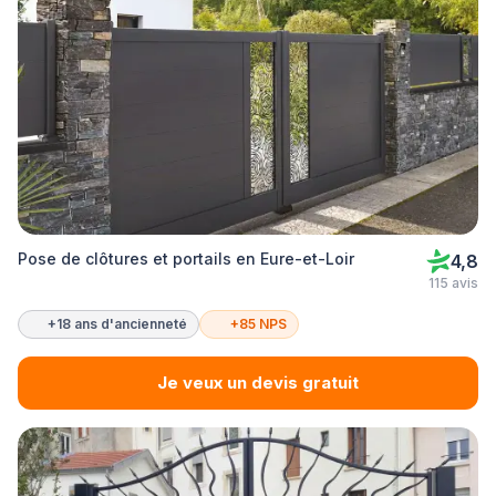
Pose de clôtures et portails en Eure-et-Loir
4,8
115 avis
+18 ans d'ancienneté
+85 NPS
Je veux un devis gratuit