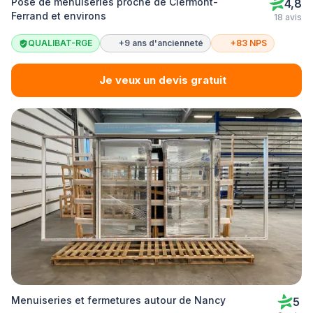
Pose de menuiseries proche de Clermont-
4,8
Ferrand et environs
18 avis
QUALIBAT-RGE
+9 ans d'ancienneté
+83 NPS
Je veux un devis gratuit
Menuiseries et fermetures autour de Nancy
5