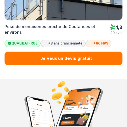
Pose de menuiseries proche de Coutances et
4,8
environs
29 avis
QUALIBAT-RGE
+8 ans d'ancienneté
+86 NPS
Je veux un devis gratuit