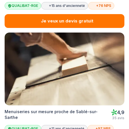
QUALIBAT-RGE
+15 ans d'ancienneté
+76 NPS
Je veux un devis gratuit
Menuiseries sur mesure proche de Sablé-sur-
4,9
Sarthe
35 avis
QUALIBAT-RGE
+11 ans d'ancienneté
+97 NPS