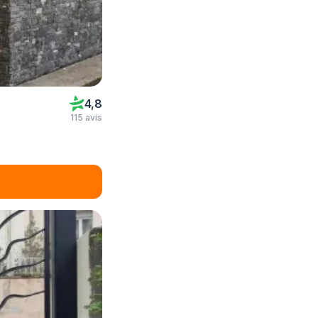
4,8
115 avis