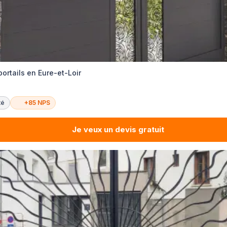
portails en Eure-et-Loir
té
+85 NPS
Je veux un devis gratuit