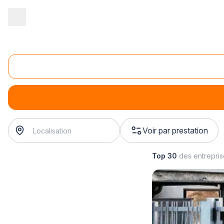
Accueil
/
Aménagement extérieur
/
Portail
/
remplacement de porta
Remplacement de portail pvc
remplacement de portail pvc
? Trouvez votre installateur 
Voir par prestation
Top 30
des entrepri