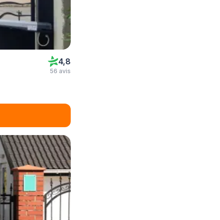
4,8
56 avis