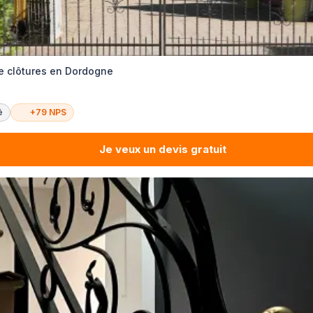
de clôtures en Dordogne
é
+79 NPS
Je veux un devis gratuit