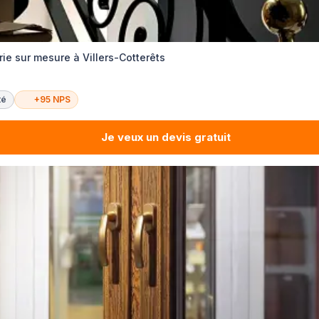
rie sur mesure à Villers-Cotterêts
té
+95 NPS
Je veux un devis gratuit