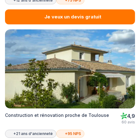
+12 ans d'ancienneté
+75 NPS
Je veux un devis gratuit
Construction et rénovation proche de Toulouse
4,9
60 avis
+21 ans d'ancienneté
+95 NPS