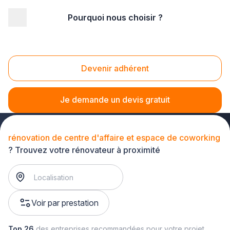
Pourquoi nous choisir ?
Accueil
/
Gros œuvre
/
Rénovation bâtiment
/
rénovation de bâtiment public et professionnel
/
rénovation de centre d'affaire et espace de coworking
Devenir adhérent
Rénovation de centre d'affaire et espace de
coworking
Je demande un devis gratuit
rénovation de centre d'affaire et espace de coworking
? Trouvez votre rénovateur à proximité
Voir par prestation
Top 26
des entreprises recommandées pour votre projet