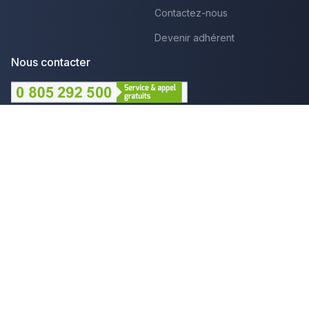
Contactez-nous
Devenir adhérent
Nous contacter
Lundi au Vendredi :
09h - 12h et 14h - 18h
Par mail
Plus que pro c'est aussi :
Mentions légales
CGU - Avis
Politique de confidentialité
Gestion des cookies