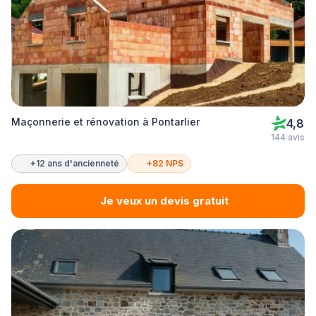
Maçonnerie et rénovation à Pontarlier
4,8
144 avis
+12 ans d'ancienneté
+82 NPS
Je veux un devis gratuit