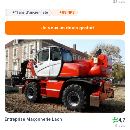
33 avis
+11 ans d'ancienneté
+88 NPS
Je veux un devis gratuit
Entreprise Maçonnerie Laon
4,7
6 avis