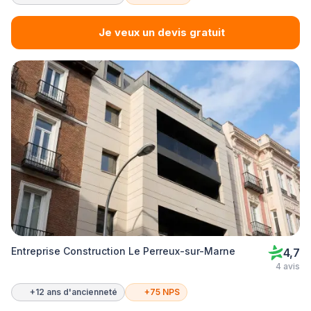
Je veux un devis gratuit
Entreprise Construction Le Perreux-sur-Marne
4,7
4 avis
+12 ans d'ancienneté
+75 NPS