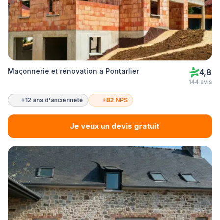
Maçonnerie et rénovation à Pontarlier
4,8
144 avis
+12 ans d'ancienneté
+82 NPS
Je veux un devis gratuit