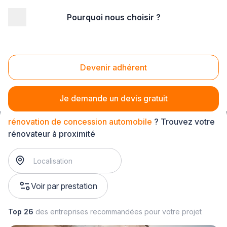
Pourquoi nous choisir ?
Accueil
/
Gros œuvre
/
Rénovation bâtiment
/
rénovation de bâtiment public et professionnel
/
rénovation de concession automobile
Devenir adhérent
Rénovation de concession automobile
Je demande un devis gratuit
rénovation de concession automobile
? Trouvez votre
rénovateur à proximité
Voir par prestation
Top 26
des entreprises recommandées pour votre projet