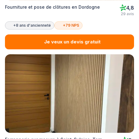
Fourniture et pose de clôtures en Dordogne
4,8
29 avis
+8 ans d'ancienneté
+79 NPS
Je veux un devis gratuit