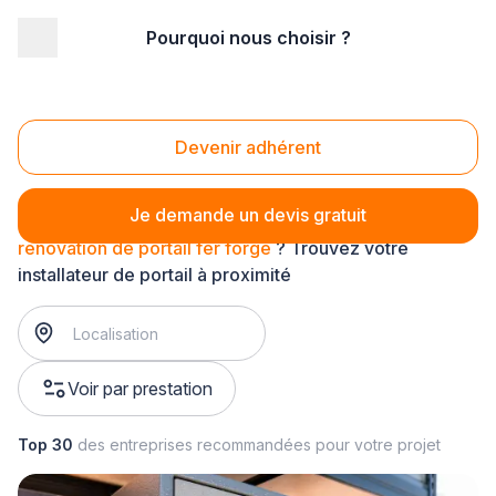
Pourquoi nous choisir ?
Accueil
/
Aménagement extérieur
/
Portail
/
rénovation de portail
/
rénovation de portail fer forgé
Rénovation de portail fer forgé
Devenir adhérent
Je demande un devis gratuit
rénovation de portail fer forgé
? Trouvez votre
installateur de portail à proximité
Voir par prestation
Top 30
des entreprises recommandées pour votre projet