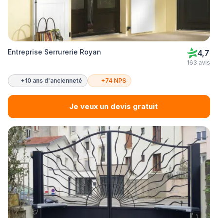
Entreprise Serrurerie Royan
4,7
163 avis
+10 ans d'ancienneté
+74 NPS
Je veux un devis gratuit