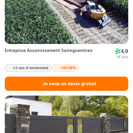
Entreprise Assainissement Sarreguemines
4,9
18 avis
+2 ans d'ancienneté
+93 NPS
Je veux un devis gratuit