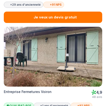
+29 ans d'ancienneté
+91 NPS
Je veux un devis gratuit
Entreprise Fermetures Voiron
4,9
48 avis
QUALIBAT-RGE
+1 ans d'ancienneté
+92 NPS