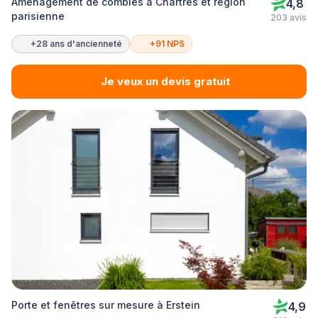
Aménagement de combles à Chartres et région
4,8
parisienne
203 avis
+28 ans d'ancienneté
+91 NPS
Je veux un devis gratuit
Porte et fenêtres sur mesure à Erstein
4,9