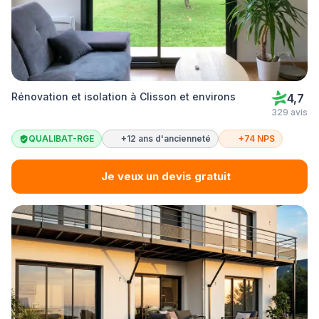
Rénovation et isolation à Clisson et environs
4,7
329 avis
QUALIBAT-RGE
+12 ans d'ancienneté
+74 NPS
Je veux un devis gratuit