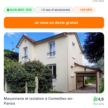
216 avis
QUALIBAT-RGE
+3 ans d'ancienneté
+93 NPS
Je veux un devis gratuit
Maçonnerie et isolation à Cormeilles-en-
4,8
Parisis
142 avis