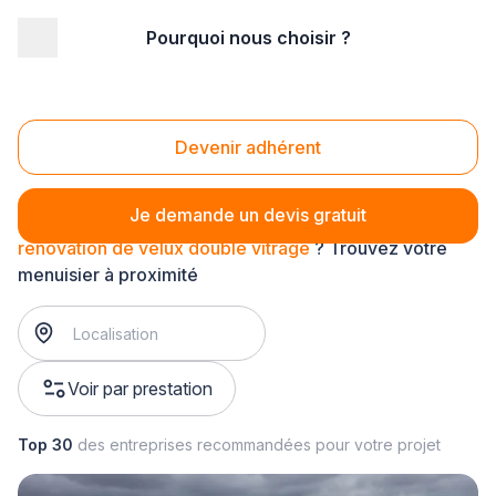
Pourquoi nous choisir ?
Accueil
/
Second œuvre
/
Menuiserie
/
rénovation de velux
/
rénovation de velux double vitrage
Rénovation de velux double vitrage
Devenir adhérent
Je demande un devis gratuit
rénovation de velux double vitrage
? Trouvez votre
menuisier à proximité
Voir par prestation
Top 30
des entreprises recommandées pour votre projet