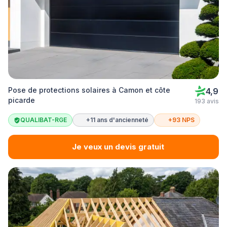
Pose de protections solaires à Camon et côte
4,9
picarde
193 avis
QUALIBAT-RGE
+11 ans d'ancienneté
+93 NPS
Je veux un devis gratuit