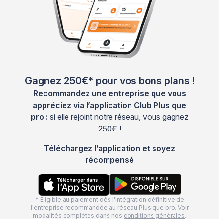
Gagnez 250€* pour vos bons plans !
Recommandez une entreprise que vous
appréciez via l’application Club Plus que
pro :
si elle rejoint notre réseau, vous gagnez
250€ !
Téléchargez l’application et soyez
récompensé
* Eligible au paiement dès l'intégration définitive de
l'entreprise recommandée au réseau Plus que pro. Voir
modalités complètes dans nos
conditions générales
.