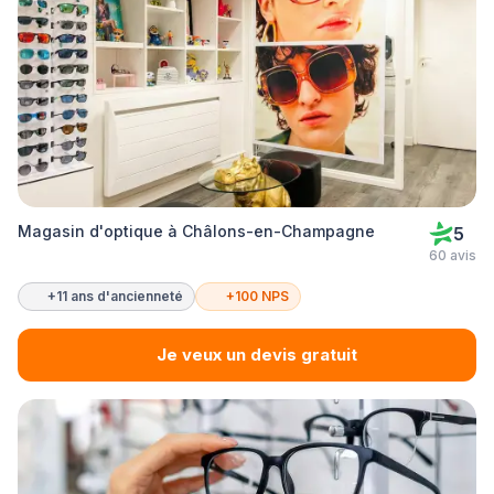
Magasin d'optique à Châlons-en-Champagne
5
60 avis
+11 ans d'ancienneté
+100 NPS
Je veux un devis gratuit