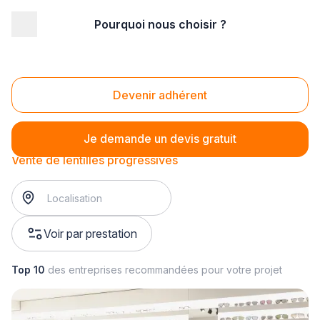
Pourquoi nous choisir ?
Accueil
/
Magasin - commerce
/
Opticien
/
Vente de lentilles de contact
/
Vente de lentilles progressives
Vente de lentilles progressives
Devenir adhérent
Je demande un devis gratuit
Vente de lentilles progressives
Voir par prestation
Top 10
des entreprises recommandées pour votre projet