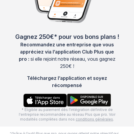
Gagnez 250€* pour vos bons plans !
Recommandez une entreprise que vous
appréciez via l’application Club Plus que
pro :
si elle rejoint notre réseau, vous gagnez
250€ !
Téléchargez l’application et soyez
récompensé
* Eligible au paiement dès l'intégration définitive de
l'entreprise recommandée au réseau Plus que pro. Voir
modalités complètes dans nos
conditions générales
.
“Grâce à l’outil Plus que pro, nous avons atteint notre objectif qui