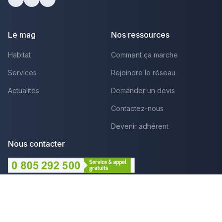
Facebook
Youtube
LinkedIn
Le mag
Nos ressources
Habitat
Comment ça marche
Services
Rejoindre le réseau
Actualités
Demander un devis
Contactez-nous
Devenir adhérent
Nous contacter
Lundi au Vendredi :
09h - 12h et 14h - 18h
Par mail