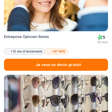
Entreprise Opticien Reims
5
30 avis
+12 ans d'ancienneté
+97 NPS
Je veux un devis gratuit