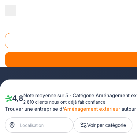
Accueil
/
Aménagement extérieur
/
Pays-de-la-Loire
/
Loire-Atlan
Aménagement extérieur Guérande (44350)
Vous envisagez un
projet d'aménagement extérieur à 
chez vous. Que vous souhaitiez créer une terrasse, aménage
département de la Loire-Atlantique pour concrétiser vos env
Note moyenne sur 5 - Catégorie
Aménagement ext
4,8
2 810 clients nous ont déjà fait confiance
Trouver une entreprise d'
Aménagement extérieur
autour
Voir par catégorie