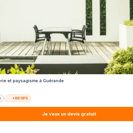
rie et paysagisme à Guérande
é
+88 NPS
Je veux un devis gratuit