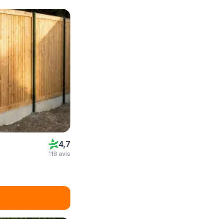
4,7
118 avis