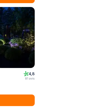
4,8
81 avis