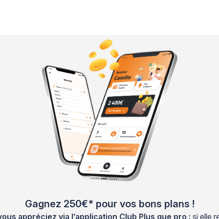
Gagnez 250€* pour vos bons plans !
s appréciez via l’application Club Plus que pro :
si elle