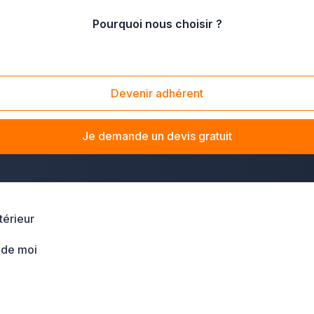
Pourquoi nous choisir ?
tique
/
Guérande (44350)
Devenir adhérent
Guérande
? La solution Plus que pro vous met en relation avec
r un jardin ou embellir vos espaces extérieurs,
les professio
Je demande un devis gratuit
ies.
érieur
 de moi