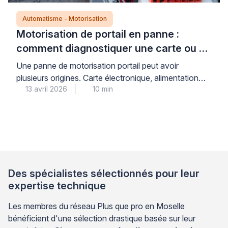
Automatisme - Motorisation
Motorisation de portail en panne :
comment diagnostiquer une carte ou un
moteur défectueux ?
Une panne de motorisation portail peut avoir
plusieurs origines. Carte électronique, alimentation
13 avril 2026
10 min
électrique, accessoires de sécurité ou moteur :
identifier la source du problème évite des
remplacements inutiles et coûteux. Cette démarche
de diagnostic méthodique s’inspire des pratiques
professionnelles en automatisme. Elle permet de
cibler précisément l’élément défaillant avant toute
intervention. Adopter cette approche vous […]
Des spécialistes sélectionnés pour leur
expertise technique
Les membres du réseau Plus que pro en Moselle
bénéficient d'une sélection drastique basée sur leur