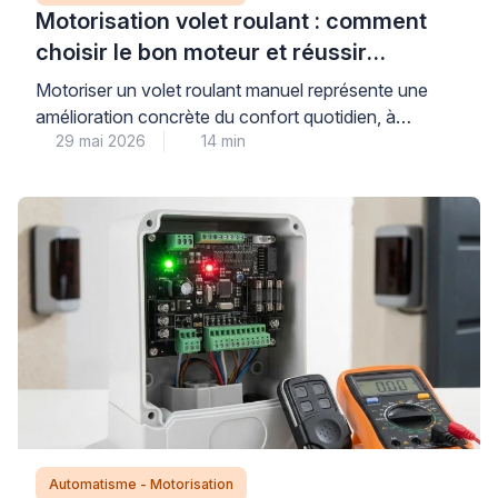
Motorisation volet roulant : comment
choisir le bon moteur et réussir
l’installation
Motoriser un volet roulant manuel représente une
amélioration concrète du confort quotidien, à
29 mai 2026
14 min
condition de sélectionner un moteur parfaitement
compatible avec l’installation existante. Cette
modernisation technique nécessite de comprendre
trois critères déterminants : le type d’axe
d’enroulement, la puissance adaptée au poids du
tablier, et le mode de commande souhaité (filaire,
radio ou connecté). Bien […]
Automatisme - Motorisation