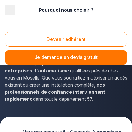
Pourquoi nous choisir ?
Accueil
/
Second œuvre
/
Automatisme - motorisation
/
Lorraine
/
Moselle
/
Marly (57155)
Automatisme Marly (57155)
Devenir adhérent
Vous envisagez d'installer un système d'
automatisme
pour votre portail ou votre porte de garage à Marly ? La
Je demande un devis gratuit
solution Plus que pro vous met en relation avec des
entreprises d'automatisme
qualifiées près de chez
vous en Moselle. Que vous souhaitiez motoriser un accès
existant ou créer une installation complète,
ces
professionnels de confiance interviennent
rapidement
dans tout le département 57.