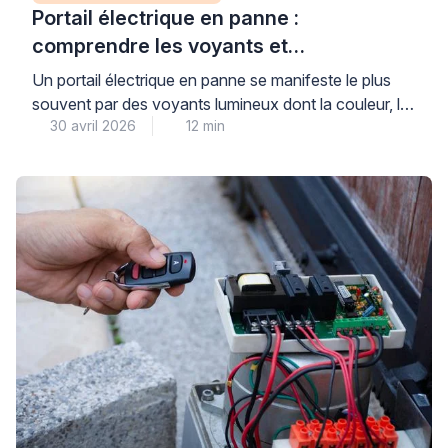
Portail électrique en panne :
comprendre les voyants et
diagnostiquer le problème
Un portail électrique en panne se manifeste le plus
souvent par des voyants lumineux dont la couleur, le
30 avril 2026
12 min
clignotement ou l’extinction renseignent précisément
sur l’origine du dysfonctionnement : alimentation
défectueuse, problème de motorisation, défaut de
détection ou erreur de programmation. Avant toute
intervention technique, plusieurs vérifications simples
et sécurisées permettent d’identifier si le problème
relève […]