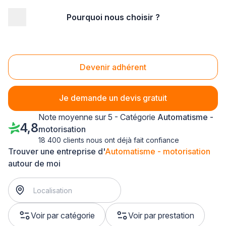
Pourquoi nous choisir ?
Accueil
/
Second œuvre
/
Automatisme - motorisation
/
Lorraine
/
Moselle
/
Roncourt (57860)
Automatisme - motorisation Roncourt (57860)
Devenir adhérent
Je demande un devis gratuit
Note moyenne sur 5 - Catégorie
Automatisme -
4,8
motorisation
18 400 clients nous ont déjà fait confiance
Trouver une entreprise d'
Automatisme - motorisation
autour de moi
Voir par catégorie
Voir par prestation