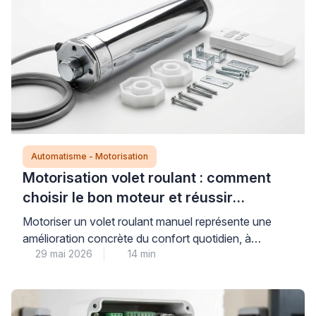
Automatisme - Motorisation
Motorisation volet roulant : comment
choisir le bon moteur et réussir
l’installation
Motoriser un volet roulant manuel représente une
amélioration concrète du confort quotidien, à
29 mai 2026
14 min
condition de sélectionner un moteur parfaitement
compatible avec l’installation existante. Cette
modernisation technique nécessite de comprendre
trois critères déterminants : le type d’axe