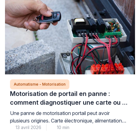
intervention technique, plusieurs vérifications simples
et sécurisées permettent d’identifier si le problème
relève […]
Automatisme - Motorisation
Motorisation de portail en panne :
comment diagnostiquer une carte ou un
moteur défectueux ?
Une panne de motorisation portail peut avoir
plusieurs origines. Carte électronique, alimentation
13 avril 2026
10 min
électrique, accessoires de sécurité ou moteur :
identifier la source du problème évite des