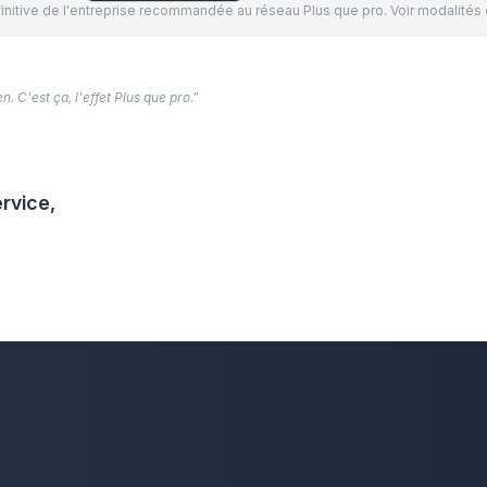
définitive de l'entreprise recommandée au réseau Plus que pro. Voir modalit
. C'est ça, l'effet Plus que pro.”
rvice,