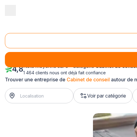
Accueil
/
Service aux entreprises
/
Cabinet de conseil
/
Rhône-Al
Cabinet de conseil Bourg-en-Bresse (01000)
Note moyenne sur 5 - Catégorie
Cabinet de consei
4,8
1 464 clients nous ont déjà fait confiance
Trouver une entreprise de
Cabinet de conseil
autour de 
Voir par catégorie