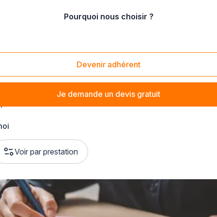
Pourquoi nous choisir ?
pes
/
Ain
/
Bourg-en-Bresse (01000)
Devenir adhérent
Je demande un devis gratuit
l
moi
Voir par prestation