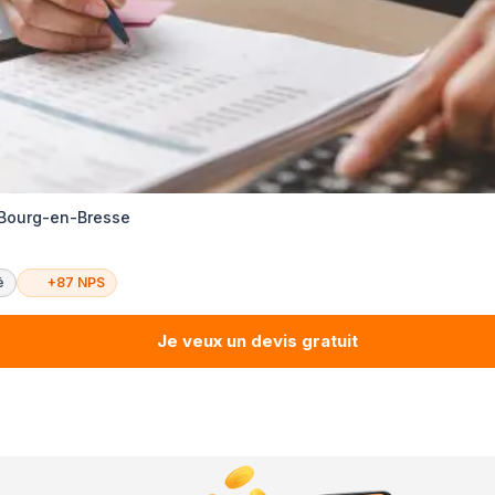
 Bourg-en-Bresse
é
+87 NPS
Je veux un devis gratuit