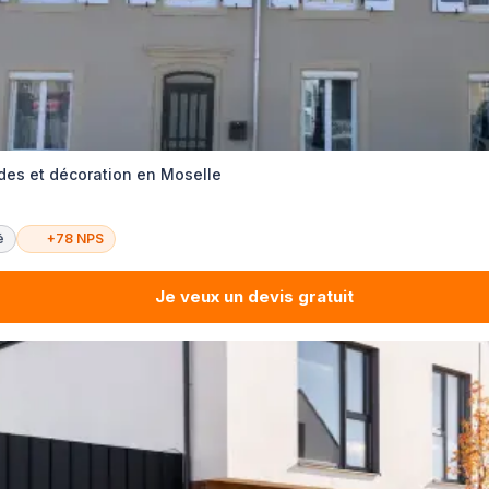
es et décoration en Moselle
é
+78 NPS
Je veux un devis gratuit