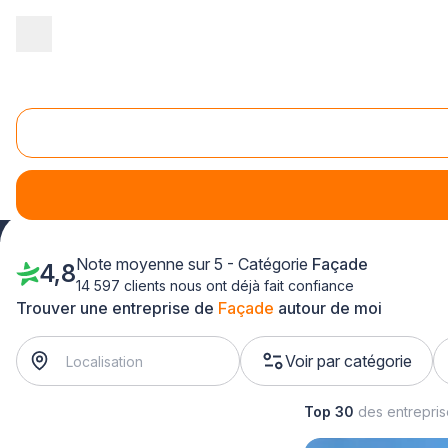
Accueil
/
Second œuvre
/
Façade
/
Lorraine
/
Moselle
Façade Moselle (57)
Entretenir une façade en bois ou installer un bardage
Note moyenne sur 5 - Catégorie
Façade
4,8
14 597 clients nous ont déjà fait confiance
Trouver une entreprise de
Façade
autour de moi
Voir par catégorie
Top 30
des entrepri