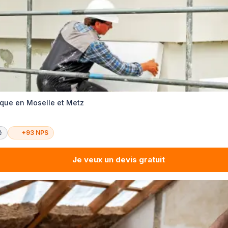
que en Moselle et Metz
é
+93 NPS
Je veux un devis gratuit