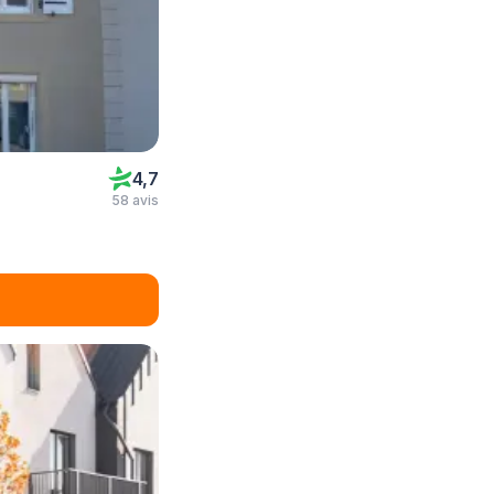
4,7
58 avis