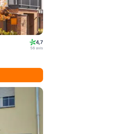
4,7
56 avis