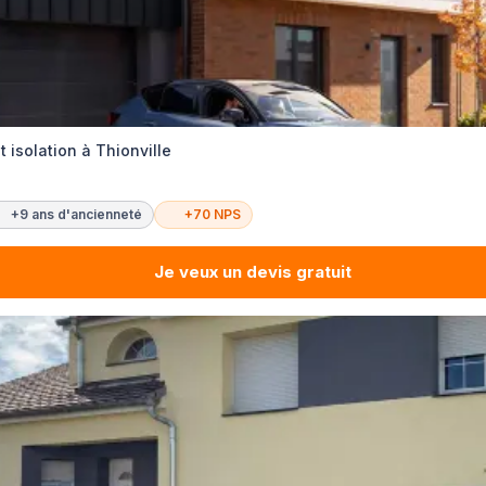
 isolation à Thionville
+9 ans d'ancienneté
+70 NPS
Je veux un devis gratuit