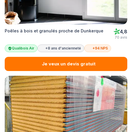
Poêles à bois et granulés proche de Dunkerque
4,8
70 avis
Qualibois Air
+8 ans d'ancienneté
+94 NPS
Je veux un devis gratuit