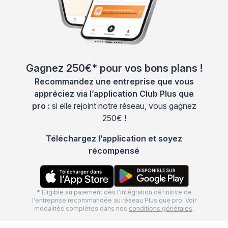
Gagnez 250€* pour vos bons plans !
Recommandez une entreprise que vous
appréciez via l’application Club Plus que
pro :
si elle rejoint notre réseau, vous gagnez
250€ !
Téléchargez l’application et soyez
récompensé
* Eligible au paiement dès l'intégration définitive de
l'entreprise recommandée au réseau Plus que pro. Voir
modalités complètes dans nos
conditions générales
.