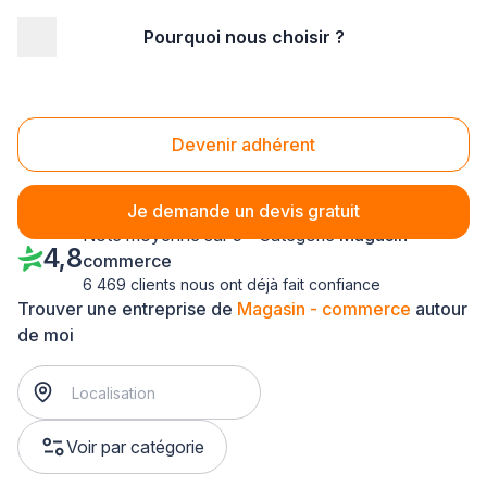
Pourquoi nous choisir ?
Accueil
/
Magasin - commerce
/
Nord Pas-de-Calais
Magasin - commerce Nord Pas-de-Calais
Devenir adhérent
Je demande un devis gratuit
Note moyenne sur 5 - Catégorie
Magasin -
4,8
commerce
6 469 clients nous ont déjà fait confiance
Trouver une entreprise de
Magasin - commerce
autour
de moi
Voir par catégorie