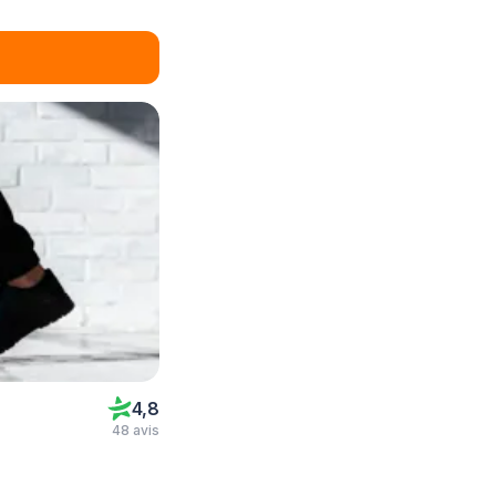
4,8
48 avis