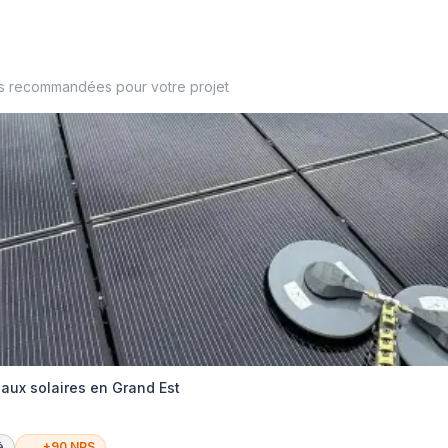
es recommandées pour votre projet
ux solaires en Grand Est
é
+90 NPS