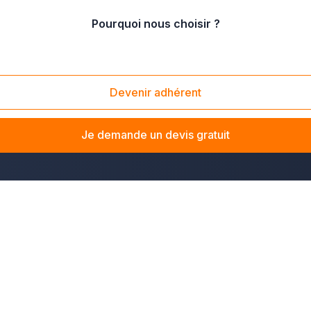
Pourquoi nous choisir ?
in
/
Cernay (68700)
Devenir adhérent
 La solution Plus que pro vous met en relation avec des profe
 ou une entreprise, notre réseau d'agences de propreté sélect
Je demande un devis gratuit