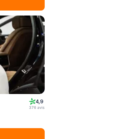
4,9
376 avis