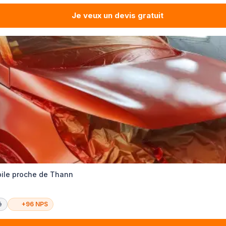
Je veux un devis gratuit
bile proche de Thann
é
+96 NPS