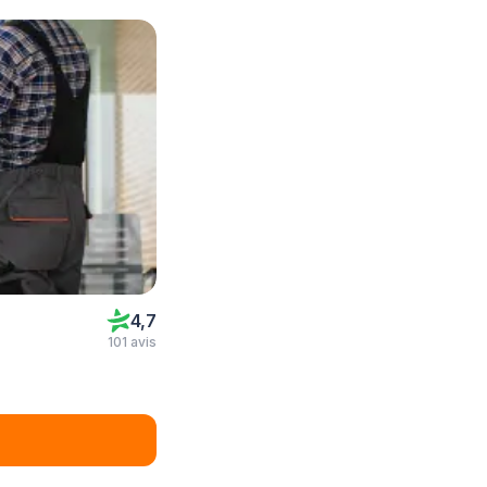
4,7
101 avis