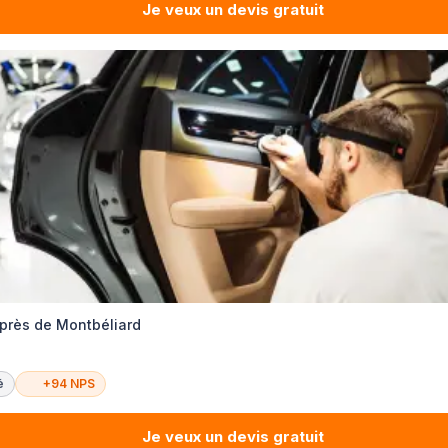
Je veux un devis gratuit
 près de Montbéliard
é
+94 NPS
Je veux un devis gratuit