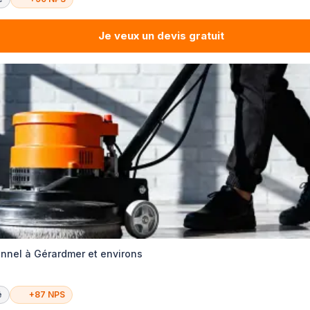
Je veux un devis gratuit
nnel à Gérardmer et environs
é
+87 NPS