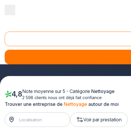
Accueil
/
Entretien - maintenance
/
Nettoyage
/
Alsace
/
Haut-Rh
Nettoyage Cernay (68700)
Vous recherchez une société de nettoyage fiable à Cernay ?
tous vos besoins de propreté. Que vous soyez un particulier
garantir des résultats impeccables.
Note moyenne sur 5 - Catégorie
Nettoyage
4,8
2 598 clients nous ont déjà fait confiance
Trouver une entreprise de
Nettoyage
autour de moi
Voir par prestation