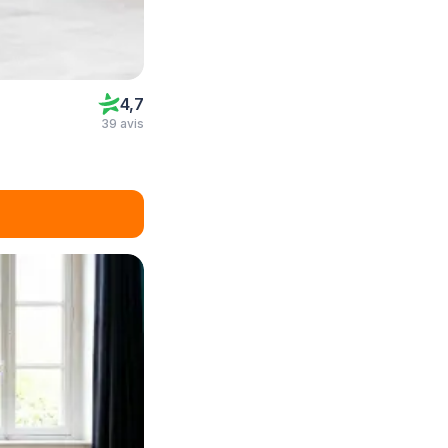
4,7
39 avis