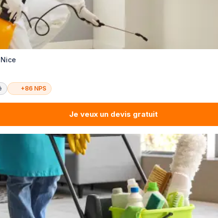
 Nice
é
+86 NPS
Je veux un devis gratuit