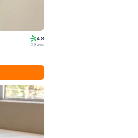
4,8
29 avis