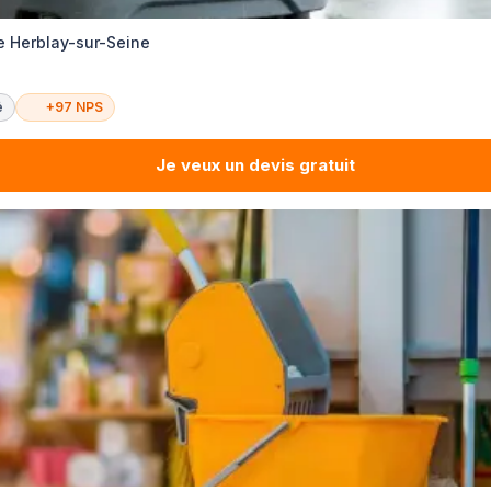
e Herblay-sur-Seine
é
+97 NPS
Je veux un devis gratuit