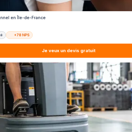
nnel en Île-de-France
té
+78 NPS
Je veux un devis gratuit