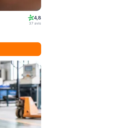
4,8
37 avis