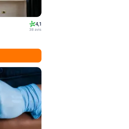
4,1
38 avis