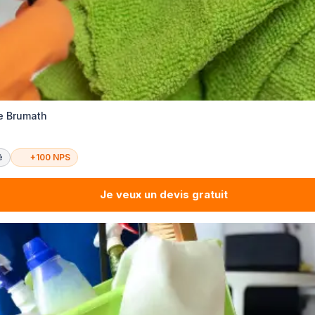
e Brumath
é
+100 NPS
Je veux un devis gratuit