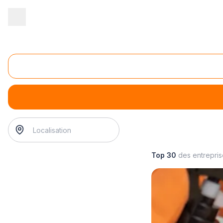
Accueil
/
Entretien - maintenance
/
Nettoyage
/
nettoyage des co
Nettoyage des commerces et surfaces de vente
nettoyage des commerces et surfaces de vente
? Trouvez
Top 30
des entrepri