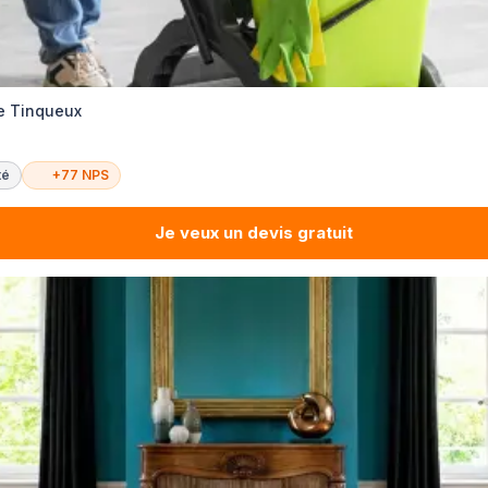
e Tinqueux
té
+77 NPS
Je veux un devis gratuit