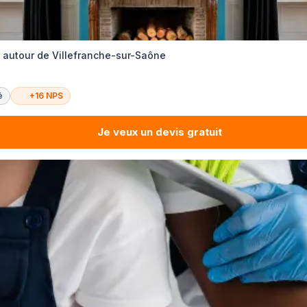
l autour de Villefranche-sur-Saône
é
+16 NPS
Je veux un devis gratuit