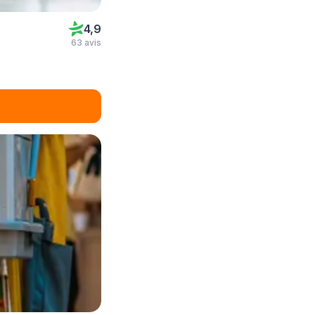
4,9
63 avis