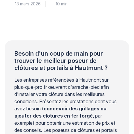
13 mars 2026
10 min
technique rigoureuse. Les contraintes mécaniques
exercées par les vantaux créent des efforts
importants sur les points de fixation. Sans une
conception structurelle adaptée, des fissures
peuvent apparaître autour des ancrages et
compromettre la stabilité de l’ensemble. Les
professionnels du bâtiment […]
Besoin d'un coup de main pour
trouver le meilleur poseur de
clôtures et portails à Hautmont ?
Les entreprises référencées à Hautmont sur
plus-que-pro.fr œuvrent d'arrache-pied afin
d'installer votre clôture dans les meilleures
conditions. Présentez les prestations dont vous
avez besoin (
concevoir des grillages ou
ajouter des clôtures en fer forgé
, par
exemple) pour obtenir une estimation de prix et
des conseils. Les poseurs de clôtures et portails