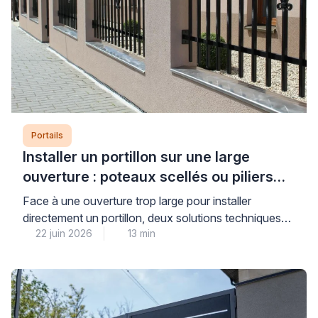
Portails
Installer un portillon sur une large
ouverture : poteaux scellés ou piliers
maçonnés ?
Face à une ouverture trop large pour installer
directement un portillon, deux solutions techniques
22 juin 2026
13 min
s’offrent à vous : le scellement de poteaux ou la
maçonnerie de piliers pour réduire l’espace. Cette
décision conditionne directement la stabilité, la
durabilité et la sécurité de votre installation sur le long
terme. Pour faire le bon choix, il convient […]