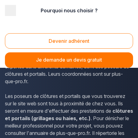
Pourquoi nous choisir ?
Accueil
/
Aménagement extérieur
/
Portail
/
Nord Pas-de-Calais
/
Nord
/
Hautmont (59330)
Portail Hautmont (59330)
Devenir adhérent
La commune de Hautmont dans le département du Nord
(Nord-Pas-de-Calais) accueille diverses entreprises
Je demande un devis gratuit
expertes dans différents domaines, dont des poseurs de
clôtures et portails. Leurs coordonnées sont sur plus-
que-pro.fr.
Les poseurs de clôtures et portails que vous trouverez
sur le site web sont tous à proximité de chez vous. Ils
seront en mesure d'effectuer des prestations de
clôtures
et portails (grillages ou haies, etc.)
. Pour dénicher le
meilleur professionnel pour votre projet, vous pouvez
consulter l'annuaire de plus-que-pro.fr. Il répertorie les