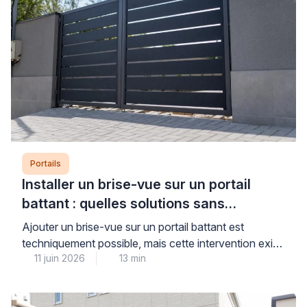
Portails
Installer un brise-vue sur un portail
battant : quelles solutions sans
aggraver l’affaissement ?
Ajouter un brise-vue sur un portail battant est
techniquement possible, mais cette intervention exige
11 juin 2026
13 min
un diagnostic préalable rigoureux pour ne pas
aggraver un affaissement existant ou fragiliser une
structure déjà sollicitée. La prise au vent et le poids