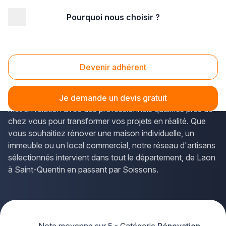
Pourquoi nous choisir ?
Accueil
/
Gros œuvre
/
Rénovation bâtiment
/
Picardie
/
Aisne
Rénovation bâtiment Aisne (02)
Devenir adhérent
Vous envisagez des
travaux de rénovation de
bâtiment dans l'Aisne
? La solution Plus que pro vous
Je demande un devis gratuit
met en relation avec des professionnels qualifiés près de
chez vous pour transformer vos projets en réalité. Que
vous souhaitiez rénover une maison individuelle, un
immeuble ou un local commercial, notre réseau d'artisans
sélectionnés intervient dans tout le département, de Laon
à Saint-Quentin en passant par Soissons.