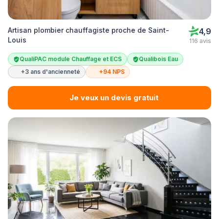
Artisan plombier chauffagiste proche de Saint-
4,9
Louis
116 avis
QualiPAC module Chauffage et ECS
Qualibois Eau
+3 ans d'ancienneté
+94 NPS
Je veux un devis gratuit