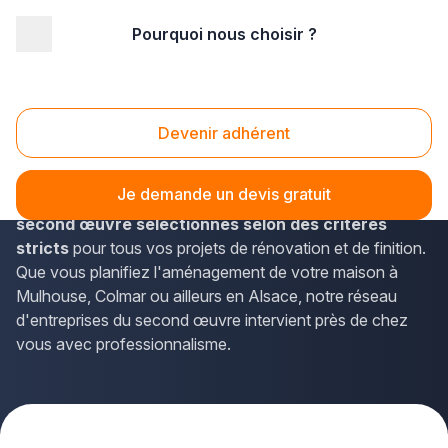
Pourquoi nous choisir ?
Accueil
/
Second œuvre
/
Alsace
/
Haut-Rhin
Second oeuvre Haut-Rhin (68)
Devenir adhérent
Vous recherchez des professionnels qualifiés pour vos
travaux de second œuvre dans le Haut-Rhin ? La solution
Je demande un devis gratuit
Plus que pro vous met en relation avec
des artisans du
second œuvre sélectionnés selon des critères
stricts
pour tous vos projets de rénovation et de finition.
Que vous planifiez l'aménagement de votre maison à
Mulhouse, Colmar ou ailleurs en Alsace, notre réseau
d'entreprises du second œuvre intervient près de chez
vous avec professionnalisme.