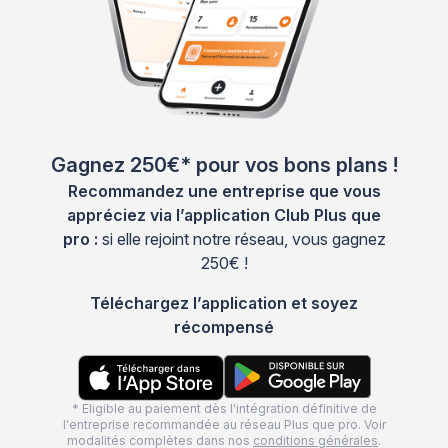
Gagnez 250€* pour vos bons plans !
Recommandez une entreprise que vous
appréciez via l’application Club Plus que
pro :
si elle rejoint notre réseau, vous gagnez
250€ !
Téléchargez l’application et soyez
récompensé
* Eligible au paiement dès l'intégration définitive de
l'entreprise recommandée au réseau Plus que pro. Voir
modalités complètes dans nos
conditions générales
.