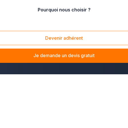
Pourquoi nous choisir ?
Devenir adhérent
e-et-Loir ? La solution Plus que pro vous met en relation av
tiez rénover votre intérieur à Chartres, aménager vos combles
Je demande un devis gratuit
épartement (28).