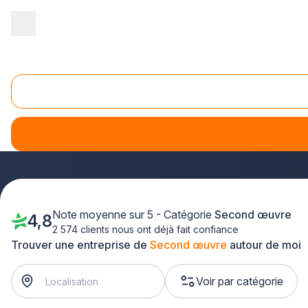
Accueil
/
Second œuvre
/
Centre
/
Eure-et-Loir
Second oeuvre Eure-et-Loir (28)
Vous recherchez des professionnels du second œuvre en Eur
vos projets de finitions et d'aménagement. Que vous souhai
réseau d'artisans du second œuvre intervient dans tout le d
Note moyenne sur 5 - Catégorie
Second œuvre
4,8
2 574 clients nous ont déjà fait confiance
Trouver une entreprise de
Second œuvre
autour de moi
Voir par catégorie