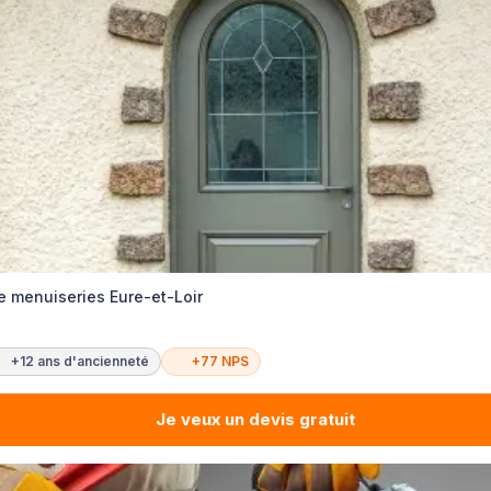
e menuiseries Eure-et-Loir
+12 ans d'ancienneté
+77 NPS
Je veux un devis gratuit