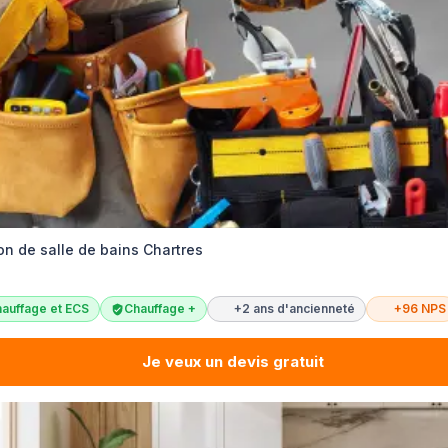
on de salle de bains Chartres
auffage et ECS
Chauffage +
+2 ans d'ancienneté
+96 NPS
Je veux un devis gratuit