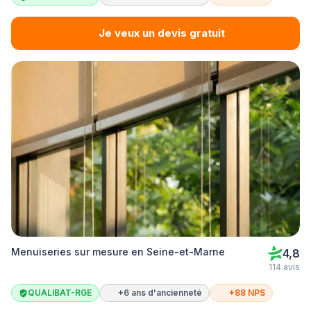
Je veux un devis gratuit
Menuiseries sur mesure en Seine-et-Marne
4,8
114 avis
QUALIBAT-RGE
+6 ans d'ancienneté
+88 NPS