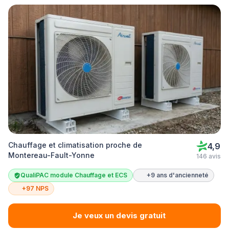
Chauffage et climatisation proche de
4,9
Montereau-Fault-Yonne
146 avis
QualiPAC module Chauffage et ECS
+9 ans d'ancienneté
+97 NPS
Je veux un devis gratuit