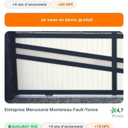
+6 ans d'ancienneté
+80 NPS
Je veux un devis gratuit
Entreprise Menuiserie Montereau-Fault-Yonne
4,7
81 avis
QUALIBAT-RGE
+6 ans d'ancienneté
+78 NPS