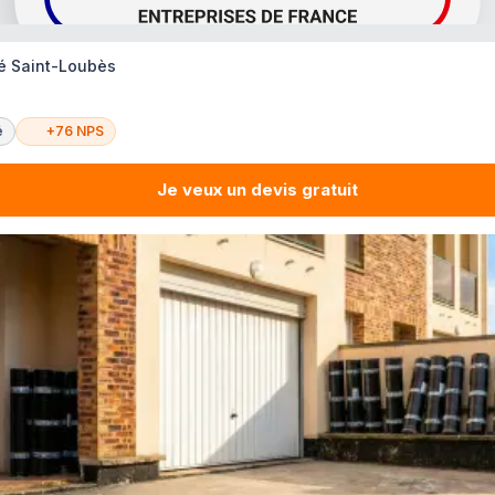
té Saint-Loubès
é
+76 NPS
Je veux un devis gratuit