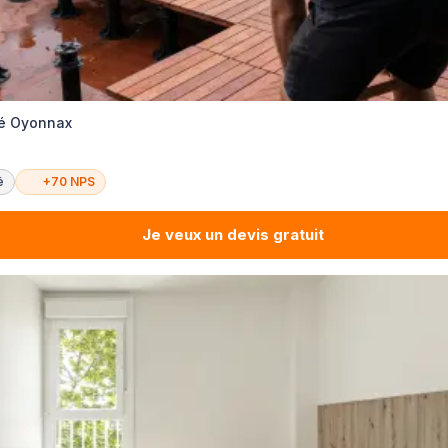
té Oyonnax
é
+70 NPS
Je veux un devis gratuit