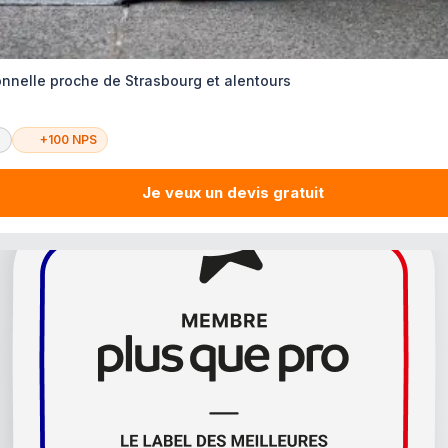
onnelle proche de Strasbourg et alentours
é
+100 NPS
Je veux un devis gratuit