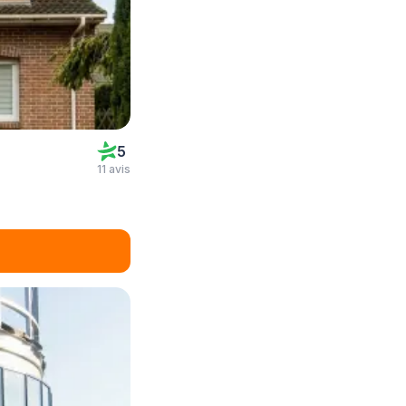
5
11 avis