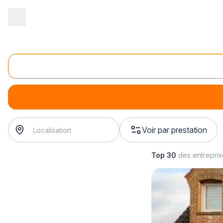
Accueil
/
Gros œuvre
/
Etanchéité
/
installation d'étancheité
/
ins
Installation de l'étanchéité de tunnel
installation de l'étanchéité de tunnel
? Trouvez votre étan
Voir par prestation
Top 30
des entrepri