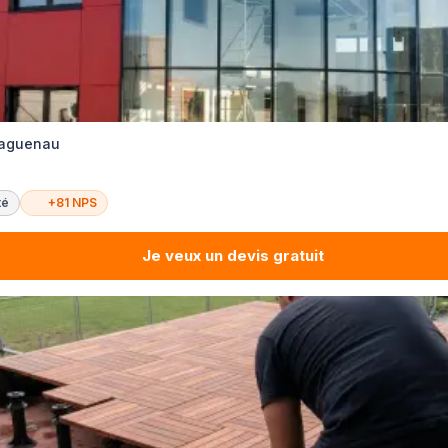
Haguenau
té
+81 NPS
Je veux un devis gratuit