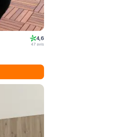
4,6
47 avis