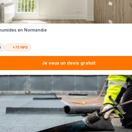
 humides en Normandie
é
+75 NPS
Je veux un devis gratuit