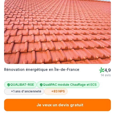
Rénovation énergétique en Île-de-France
4,9
14 avis
QUALIBAT-RGE
QualiPAC module Chauffage et ECS
+1 ans d'ancienneté
+83 NPS
Je veux un devis gratuit