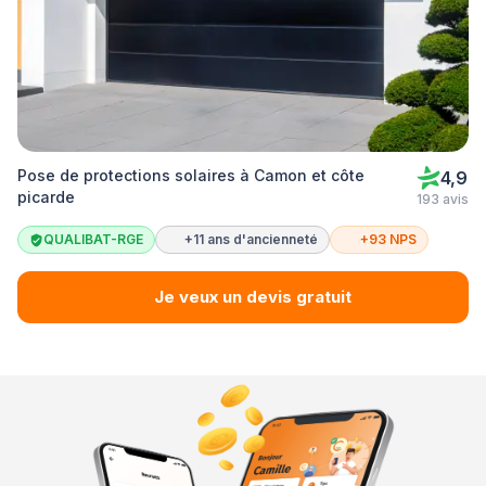
Pose de protections solaires à Camon et côte
4,9
picarde
193 avis
QUALIBAT-RGE
+11 ans d'ancienneté
+93 NPS
Je veux un devis gratuit