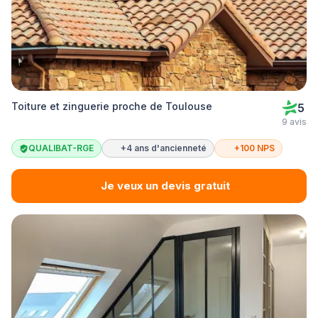
Toiture et zinguerie proche de Toulouse
5
9 avis
QUALIBAT-RGE
+4 ans d'ancienneté
+100 NPS
Je veux un devis gratuit