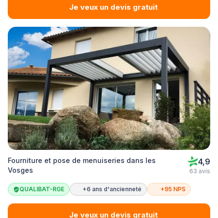
Je veux un devis gratuit
Fourniture et pose de menuiseries dans les
4,9
Vosges
63 avis
QUALIBAT-RGE
+6 ans d'ancienneté
+95 NPS
Je veux un devis gratuit