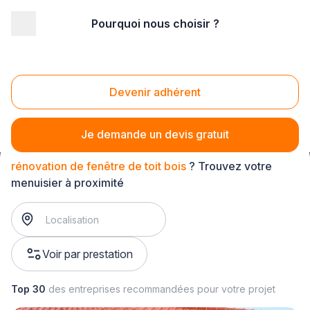
Pourquoi nous choisir ?
Accueil
/
Second œuvre
/
Menuiserie
/
rénovation de fenêtre de toit
/
rénovation de fenêtre de toit bois
Devenir adhérent
Rénovation de fenêtre de toit bois
Je demande un devis gratuit
rénovation de fenêtre de toit bois
? Trouvez votre
menuisier à proximité
Voir par prestation
Top 30
des entreprises recommandées pour votre projet