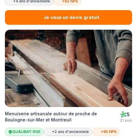
+4 ans d'ancienneté
+82 NPS
Je veux un devis gratuit
Menuiserie artisanale autour de proche de
5
Boulogne-sur-Mer et Montreuil
21 avis
QUALIBAT-RGE
+2 ans d'ancienneté
+95 NPS