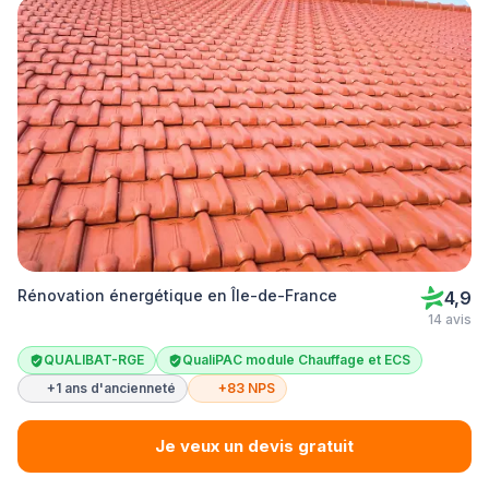
Rénovation énergétique en Île-de-France
4,9
14 avis
QUALIBAT-RGE
QualiPAC module Chauffage et ECS
+1 ans d'ancienneté
+83 NPS
Je veux un devis gratuit