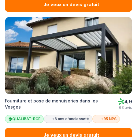
Je veux un devis gratuit
Fourniture et pose de menuiseries dans les
4,9
Vosges
63 avis
QUALIBAT-RGE
+6 ans d'ancienneté
+95 NPS
Je veux un devis gratuit