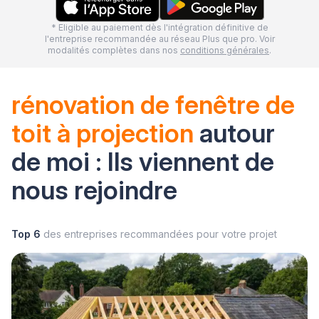
* Eligible au paiement dès l'intégration définitive de
l'entreprise recommandée au réseau Plus que pro. Voir
modalités complètes dans nos
conditions générales
.
rénovation de fenêtre de
toit à projection
autour
de moi : Ils viennent de
nous rejoindre
Top 6
des entreprises recommandées pour votre projet