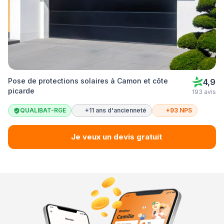
Pose de protections solaires à Camon et côte
4,9
picarde
193 avis
QUALIBAT-RGE
+11 ans d'ancienneté
+93 NPS
Je veux un devis gratuit