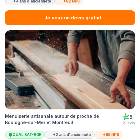
+4 ans d'ancienneté
+82 NPS
Je veux un devis gratuit
Menuiserie artisanale autour de proche de
5
Boulogne-sur-Mer et Montreuil
21 avis
QUALIBAT-RGE
+2 ans d'ancienneté
+95 NPS