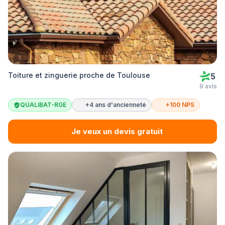
Toiture et zinguerie proche de Toulouse
5
9 avis
QUALIBAT-RGE
+4 ans d'ancienneté
+100 NPS
Je veux un devis gratuit