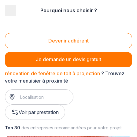
Pourquoi nous choisir ?
Accueil
/
Second œuvre
/
Menuiserie
/
rénovation de fenêtre de toit
/
rénovation de fenêtre de toit à projection
Devenir adhérent
Rénovation de fenêtre de toit à projection
Je demande un devis gratuit
rénovation de fenêtre de toit à projection
? Trouvez
votre menuisier à proximité
Voir par prestation
Top 30
des entreprises recommandées pour votre projet