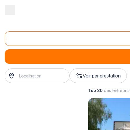
Accueil
/
Second œuvre
/
Automatisme - motorisation
/
motorisati
Rénovation de store motorisé
rénovation de store motorisé
? Trouvez votre automatiseu
Voir par prestation
Top 30
des entrepri