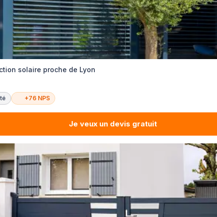
ection solaire proche de Lyon
té
+76 NPS
Je veux un devis gratuit