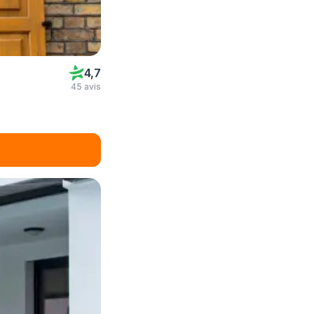
4,7
45 avis