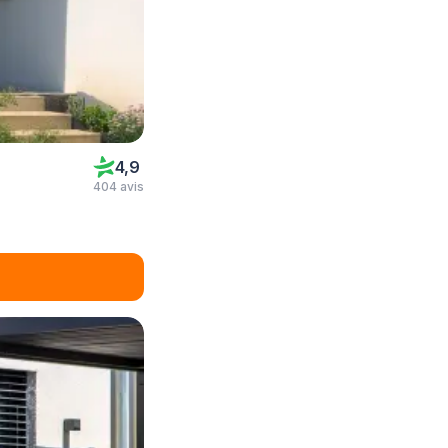
4,9
404 avis