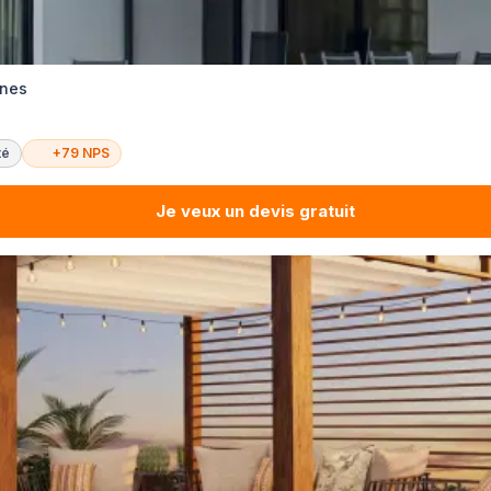
nnes
té
+79 NPS
Je veux un devis gratuit