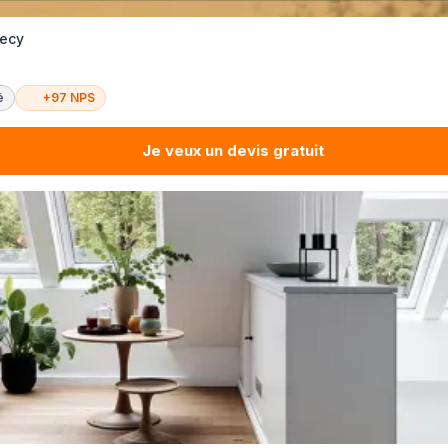
necy
é
+97 NPS
Je veux un devis gratuit