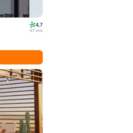
4,7
67 avis