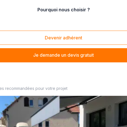
Pourquoi nous choisir ?
on de store
/
rénovation de store motorisé
Devenir adhérent
Je demande un devis gratuit
r à proximité
ses recommandées pour votre projet