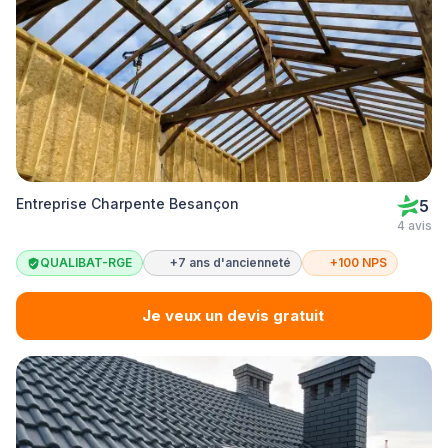
Entreprise Charpente Besançon
5
4 avis
QUALIBAT-RGE
+7 ans d'ancienneté
+100 NPS
Je veux un devis gratuit