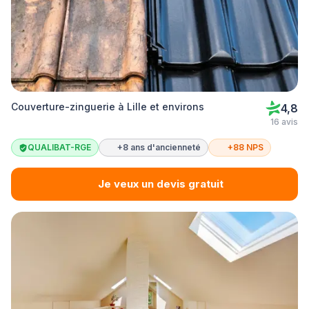
Couverture-zinguerie à Lille et environs
4,8
16 avis
QUALIBAT-RGE
+8 ans d'ancienneté
+88 NPS
Je veux un devis gratuit