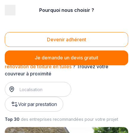
Pourquoi nous choisir ?
Accueil
/
Gros œuvre
/
Couverture
/
rénovation de toiture
/
rénovation de toiture en tuiles
Rénovation de toiture en tuiles
Devenir adhérent
Je demande un devis gratuit
rénovation de toiture en tuiles
? Trouvez votre
couvreur à proximité
Voir par prestation
Top 30
des entreprises recommandées pour votre projet