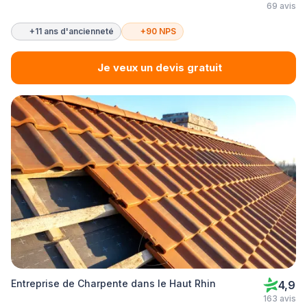
69 avis
+11 ans d'ancienneté
+90 NPS
Je veux un devis gratuit
Entreprise de Charpente dans le Haut Rhin
4,9
163 avis