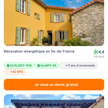
Rénovation énergétique en Île-de-France
4,4
49 avis
QUALIBAT-RGE
QualiPV 36
+11 ans d'ancienneté
+42 NPS
Je veux un devis gratuit