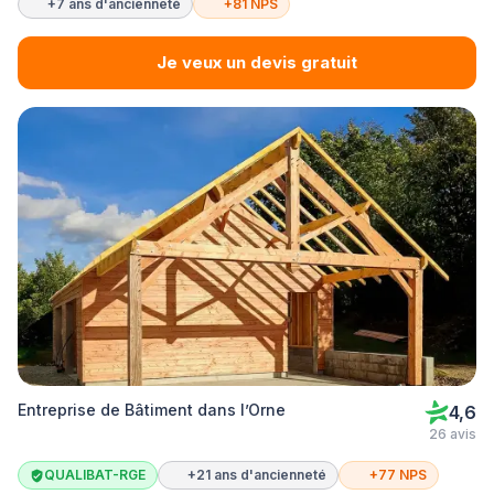
+7 ans d'ancienneté
+81 NPS
Je veux un devis gratuit
Entreprise de Bâtiment dans l’Orne
4,6
26 avis
QUALIBAT-RGE
+21 ans d'ancienneté
+77 NPS