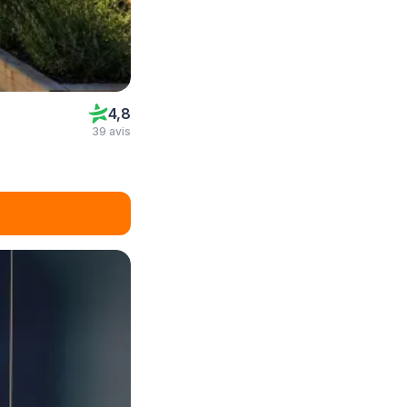
4,8
39 avis