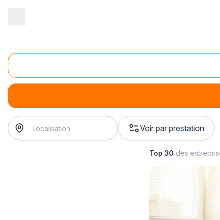
Accueil
/
Second œuvre
/
Automatisme - motorisation
/
motorisati
Rénovation de volet motorisé
rénovation de volet motorisé
? Trouvez votre automatiseu
Voir par prestation
Top 30
des entrepri