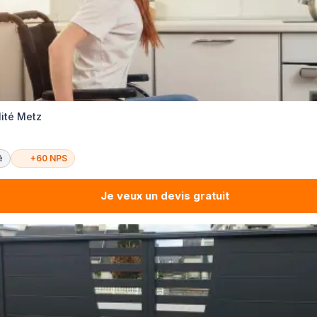
lité Metz
é
+60 NPS
Je veux un devis gratuit