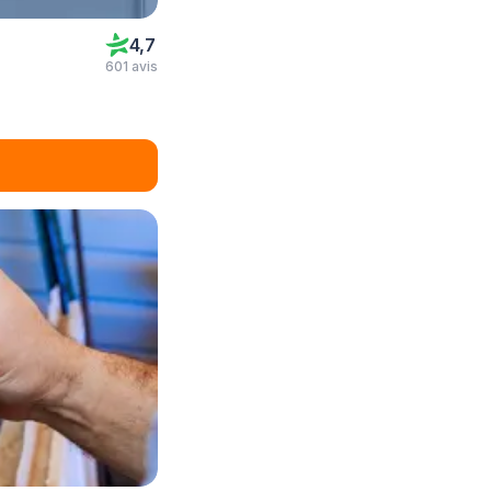
4,7
601 avis