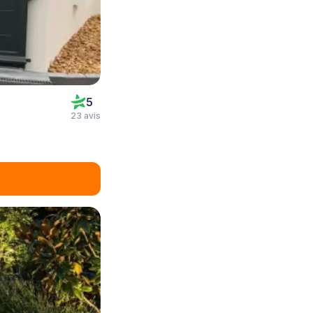
5
23 avis