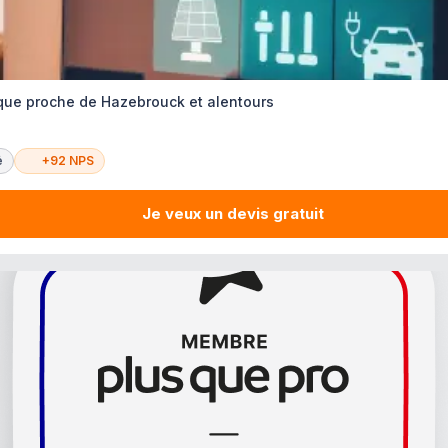
tique proche de Hazebrouck et alentours
é
+92 NPS
Je veux un devis gratuit