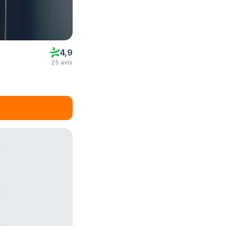
4,9
25 avis