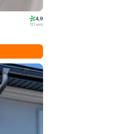
4,9
121 avis