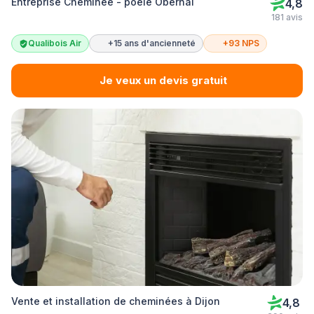
Entreprise Cheminée - poêle Obernai
4,8
181 avis
Qualibois Air
+15 ans d'ancienneté
+93 NPS
Je veux un devis gratuit
Vente et installation de cheminées à Dijon
4,8