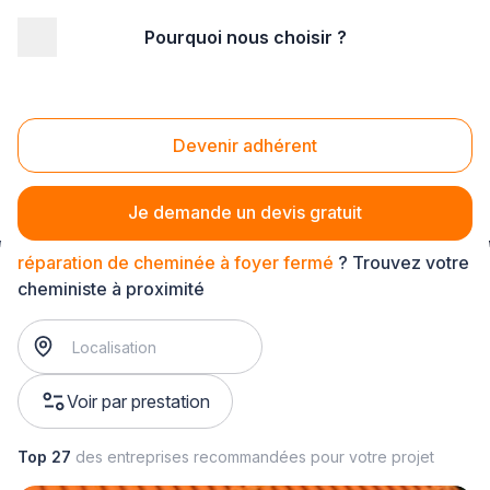
Pourquoi nous choisir ?
Accueil
/
Second œuvre
/
Cheminée - poêle
/
réparation de cheminée
/
réparation de cheminée à foyer fermé
Devenir adhérent
Réparation de cheminée à foyer fermé
Je demande un devis gratuit
réparation de cheminée à foyer fermé
? Trouvez votre
cheministe à proximité
Voir par prestation
Top 27
des entreprises recommandées pour votre projet