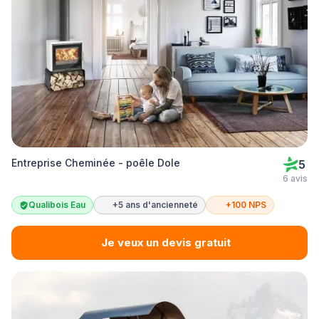
Entreprise Cheminée - poêle Dole
5
6 avis
Qualibois Eau
+5 ans d'ancienneté
+100 NPS
Je veux un devis gratuit