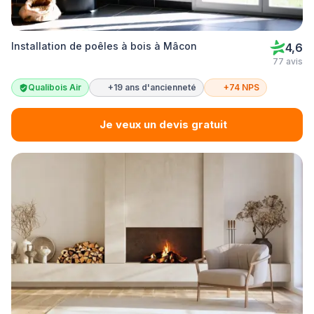
Installation de poêles à bois à Mâcon
4,6
77 avis
Qualibois Air
+19 ans d'ancienneté
+74 NPS
Je veux un devis gratuit