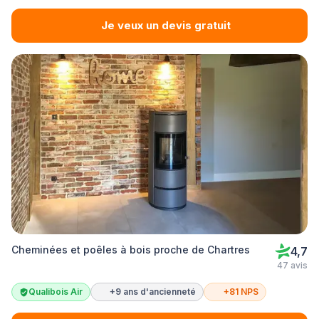
Je veux un devis gratuit
Cheminées et poêles à bois proche de Chartres
4,7
47 avis
Qualibois Air
+9 ans d'ancienneté
+81 NPS