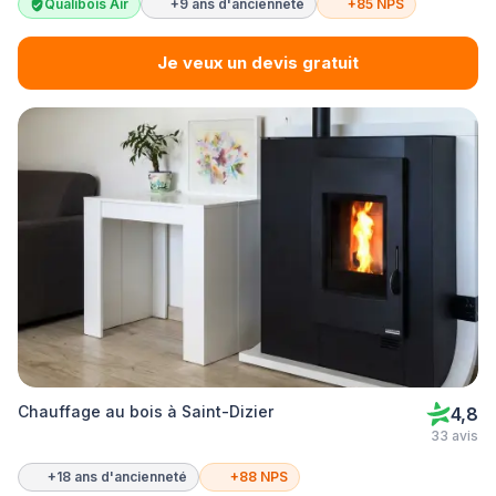
Qualibois Air
+9 ans d'ancienneté
+85 NPS
Je veux un devis gratuit
Chauffage au bois à Saint-Dizier
4,8
33 avis
+18 ans d'ancienneté
+88 NPS