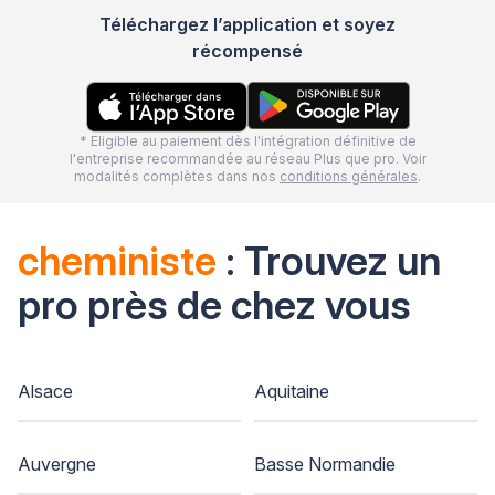
Téléchargez l’application et soyez
récompensé
* Eligible au paiement dès l'intégration définitive de
l'entreprise recommandée au réseau Plus que pro. Voir
modalités complètes dans nos
conditions générales
.
cheministe
: Trouvez un
pro près de chez vous
Alsace
Aquitaine
Auvergne
Basse Normandie