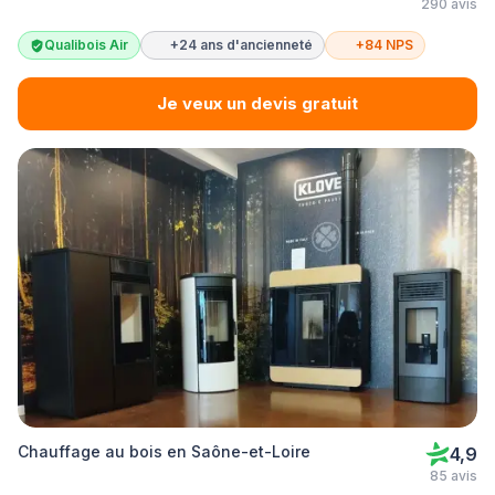
290 avis
Qualibois Air
+24 ans d'ancienneté
+84 NPS
Je veux un devis gratuit
Chauffage au bois en Saône-et-Loire
4,9
85 avis