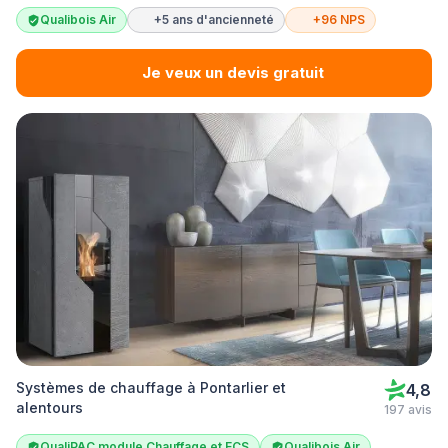
Qualibois Air
+5 ans d'ancienneté
+96 NPS
Je veux un devis gratuit
Systèmes de chauffage à Pontarlier et
4,8
alentours
197 avis
QualiPAC module Chauffage et ECS
Qualibois Air