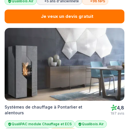
Qualibois Air
+5 ans d'ancienneté
+96 NPS
Je veux un devis gratuit
Systèmes de chauffage à Pontarlier et
4,8
alentours
197 avis
QualiPAC module Chauffage et ECS
Qualibois Air