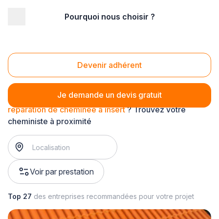
Pourquoi nous choisir ?
Accueil
/
Second œuvre
/
Cheminée - poêle
/
réparation de cheminée
/
réparation de cheminée à insert
Réparation de cheminée à insert
Devenir adhérent
Je demande un devis gratuit
réparation de cheminée à insert
? Trouvez votre
cheministe à proximité
Voir par prestation
Top 27
des entreprises recommandées pour votre projet