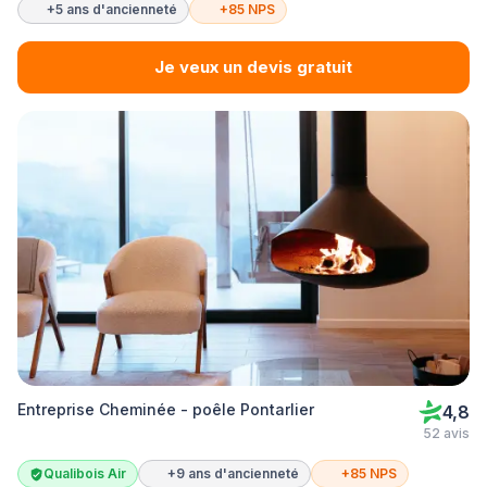
+5 ans d'ancienneté
+85 NPS
Je veux un devis gratuit
Entreprise Cheminée - poêle Pontarlier
4,8
52 avis
Qualibois Air
+9 ans d'ancienneté
+85 NPS