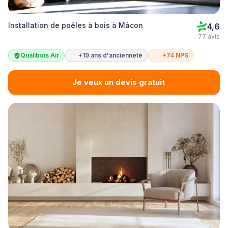
Installation de poêles à bois à Mâcon
4,6
77 avis
Qualibois Air
+19 ans d'ancienneté
+74 NPS
Je veux un devis gratuit