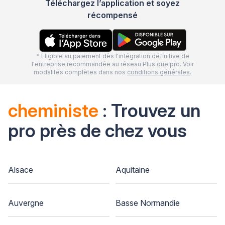
Téléchargez l’application et soyez
récompensé
* Eligible au paiement dès l'intégration définitive de
l'entreprise recommandée au réseau Plus que pro. Voir
modalités complètes dans nos
conditions générales
.
cheministe
: Trouvez un
pro près de chez vous
Alsace
Aquitaine
Auvergne
Basse Normandie