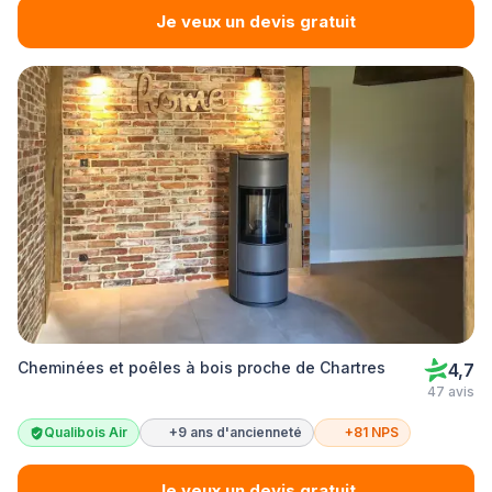
Je veux un devis gratuit
Cheminées et poêles à bois proche de Chartres
4,7
47 avis
Qualibois Air
+9 ans d'ancienneté
+81 NPS
Je veux un devis gratuit