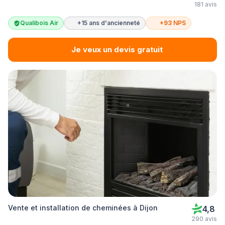
181 avis
Qualibois Air
+15 ans d'ancienneté
+93 NPS
Je veux un devis gratuit
Vente et installation de cheminées à Dijon
4,8
290 avis