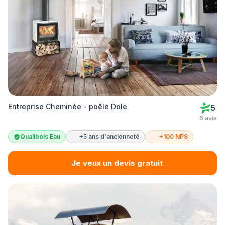
Entreprise Cheminée - poêle Dole
5
6 avis
Qualibois Eau
+5 ans d'ancienneté
+100 NPS
Je veux un devis gratuit