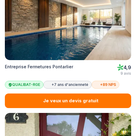
Entreprise Fermetures Pontarlier
4,9
9 avis
QUALIBAT-RGE
+7 ans d'ancienneté
+89 NPS
Je veux un devis gratuit