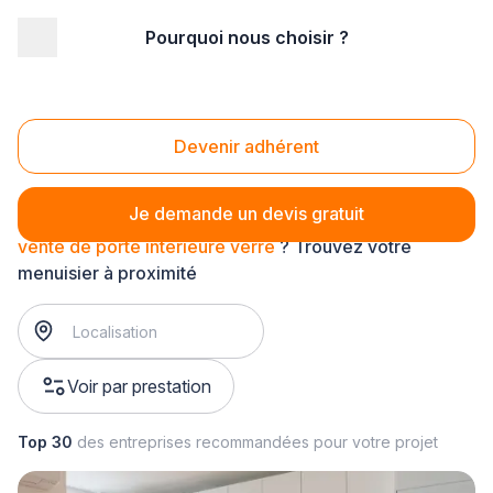
Pourquoi nous choisir ?
Accueil
/
Second œuvre
/
Menuiserie
/
vente de porte intérieure
/
vente de porte intérieure verre
Vente de porte intérieure verre
Devenir adhérent
Je demande un devis gratuit
vente de porte intérieure verre
? Trouvez votre
menuisier à proximité
Voir par prestation
Top 30
des entreprises recommandées pour votre projet