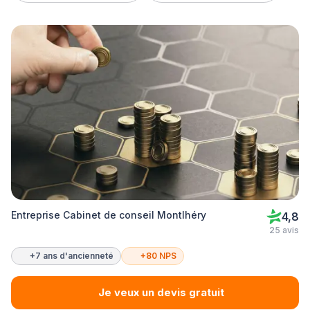
Entreprise Cabinet de conseil Montlhéry
4,8
25 avis
+7 ans d'ancienneté
+80 NPS
Je veux un devis gratuit