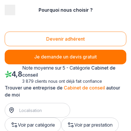
Pourquoi nous choisir ?
Accueil
/
Service aux entreprises
/
Cabinet de conseil
/
Ile-de-France
/
Essonne
Cabinet de conseil Essonne (91)
Devenir adhérent
Je demande un devis gratuit
Note moyenne sur 5 - Catégorie
Cabinet de
4,8
conseil
3 879 clients nous ont déjà fait confiance
Trouver une entreprise de
Cabinet de conseil
autour
de moi
Voir par catégorie
Voir par prestation