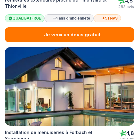
4,8
Thionville
283 avis
QUALIBAT-RGE
+4 ans d'ancienneté
+91 NPS
Je veux un devis gratuit
Installation de menuiseries à Forbach et
4,8
Sarrebourg