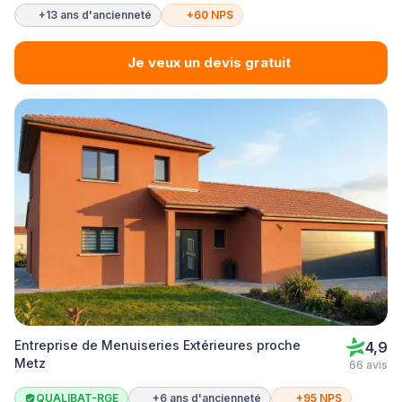
+13 ans d'ancienneté
+60 NPS
Je veux un devis gratuit
Entreprise de Menuiseries Extérieures proche
4,9
Metz
66 avis
QUALIBAT-RGE
+6 ans d'ancienneté
+95 NPS