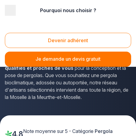
Pourquoi nous choisir ?
Accueil
/
Aménagement extérieur
/
Pergola
/
Lorraine
Pergolas Lorraine
Devenir adhérent
Vous envisagez d'installer une pergola en Lorraine pour
créer un nouvel espace de vie extérieur ? La solution Plus
Je demande un devis gratuit
que pro vous met en relation avec
des professionnels
qualifiés et proches de vous
pour la conception et la
pose de pergolas. Que vous souhaitiez une pergola
bioclimatique, adossée ou autoportée, notre réseau
d'artisans sélectionnés intervient dans toute la région, de
la Moselle à la Meurthe-et-Moselle.
Note moyenne sur 5 - Catégorie
Pergola
4,8