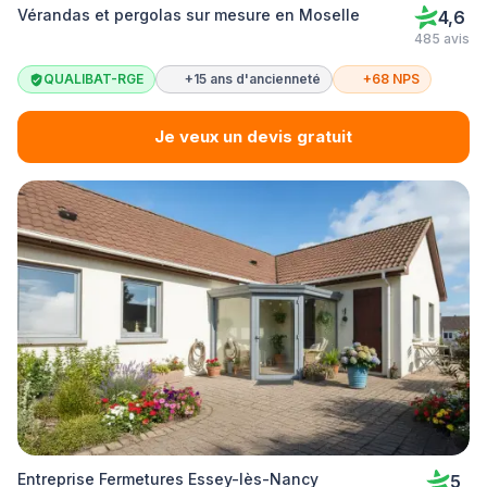
Vérandas et pergolas sur mesure en Moselle
4,6
485 avis
QUALIBAT-RGE
+15 ans d'ancienneté
+68 NPS
Je veux un devis gratuit
Entreprise Fermetures Essey-lès-Nancy
5