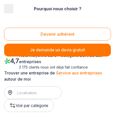
Pourquoi nous choisir ?
Accueil
/
Service aux entreprises
/
Alsace
/
Bas-Rhin
Service aux entreprises Bas-Rhin (67)
Devenir adhérent
Je demande un devis gratuit
Note moyenne sur 5 - Catégorie
Service aux
4,7
entreprises
2 175 clients nous ont déjà fait confiance
Trouver une entreprise de
Service aux entreprises
autour de moi
Voir par catégorie