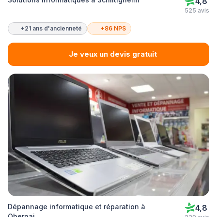
4,8
525 avis
+21 ans d'ancienneté
+86 NPS
Je veux un devis gratuit
Dépannage informatique et réparation à
4,8
Obernai