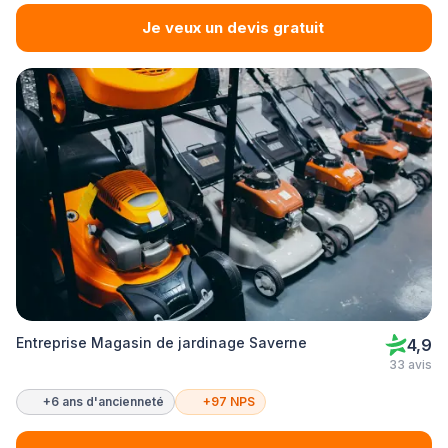
Je veux un devis gratuit
Entreprise Magasin de jardinage Saverne
4,9
33 avis
+6 ans d'ancienneté
+97 NPS