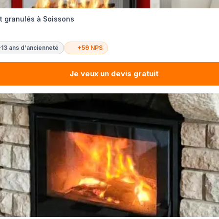
t granulés à Soissons
+13 ans d'ancienneté
+59 NPS
Je veux un devis gratuit