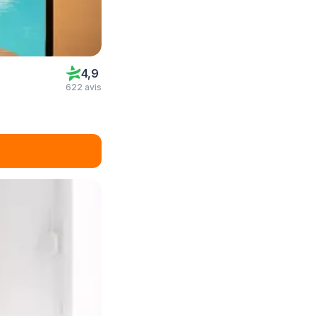
4,9
622 avis