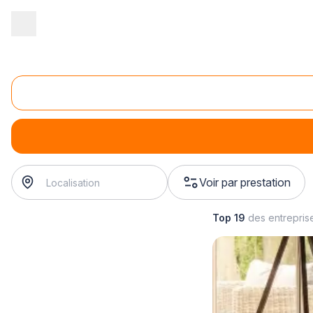
Accueil
/
Second œuvre
/
Cheminée - poêle
/
construction de ch
Construction de cheminée suspendue
construction de cheminée suspendue
? Trouvez votre ch
Voir par prestation
Top 19
des entrepris