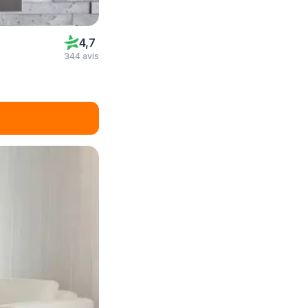
4,7
344 avis