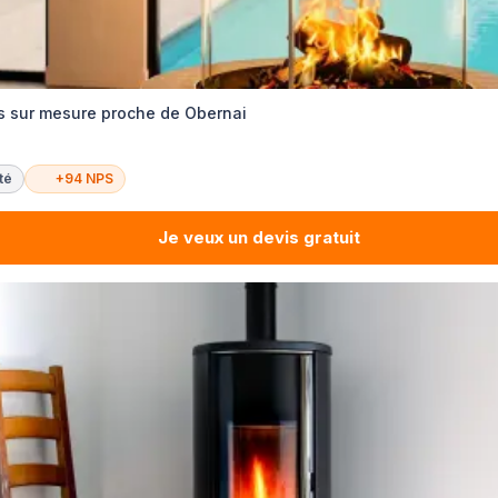
s sur mesure proche de Obernai
té
+94 NPS
Je veux un devis gratuit