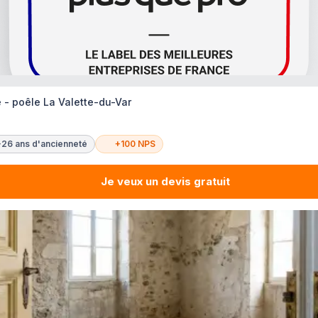
 - poêle La Valette-du-Var
+26 ans d'ancienneté
+100 NPS
Je veux un devis gratuit