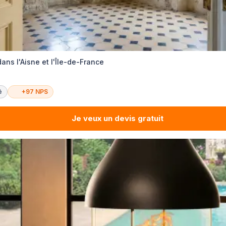
ans l'Aisne et l'Île-de-France
é
+97 NPS
Je veux un devis gratuit