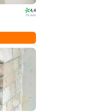
4,4
79 avis