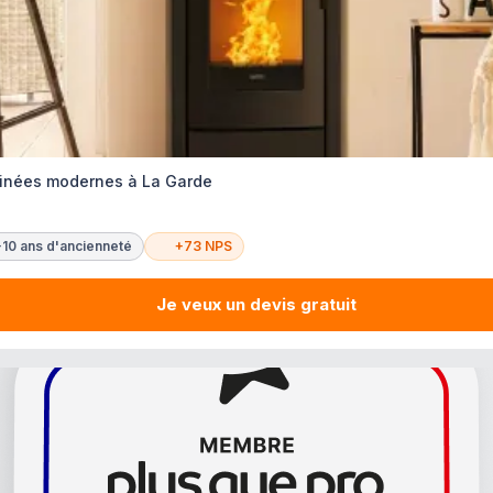
minées modernes à La Garde
+10 ans d'ancienneté
+73 NPS
Je veux un devis gratuit