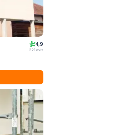
4,9
221 avis