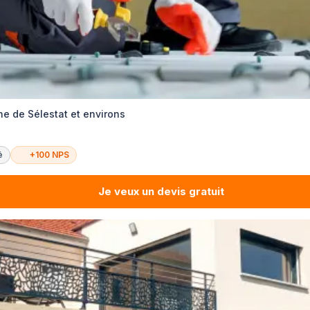
e de Sélestat et environs
é
+100 NPS
Je veux un devis gratuit