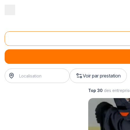
Accueil
/
Second œuvre
/
Isolation
/
installation d'isolation
/
inst
Installation d'isolation des mur
installation d'isolation des mur
? Trouvez votre artisan iso
Voir par prestation
Top 30
des entrepri