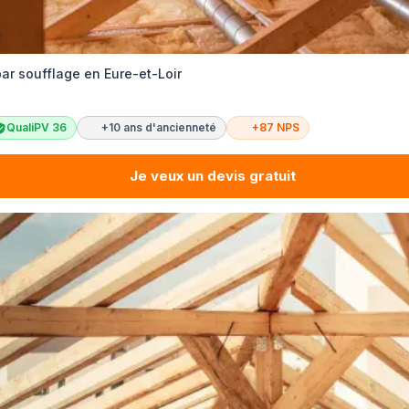
 par soufflage en Eure-et-Loir
QualiPV 36
+10 ans d'ancienneté
+87 NPS
Je veux un devis gratuit