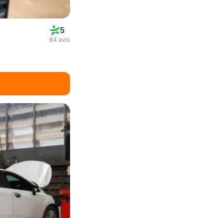
5
84 avis