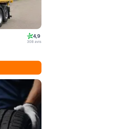
4,9
308 avis