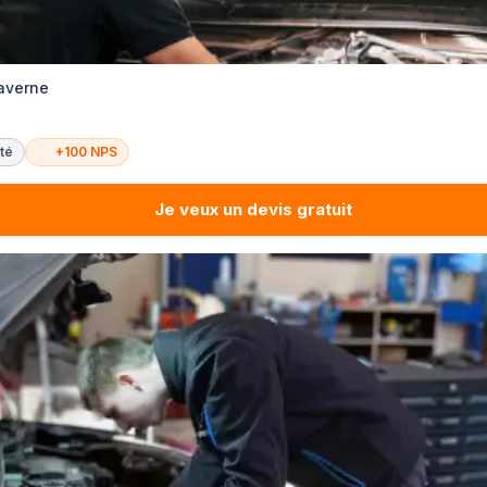
averne
té
+100 NPS
Je veux un devis gratuit