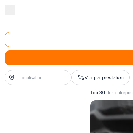
Accueil
/
Automobile
/
Garage
/
pneumatiques automobile
/
pneu
Pneumatiques utilitaire
pneumatiques utilitaire
? Trouvez votre garagiste à proxi
Voir par prestation
Top 30
des entrepri