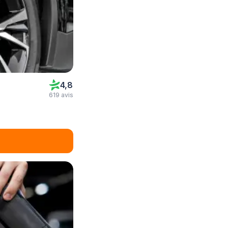
4,8
619 avis