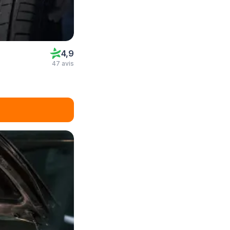
4,9
47 avis