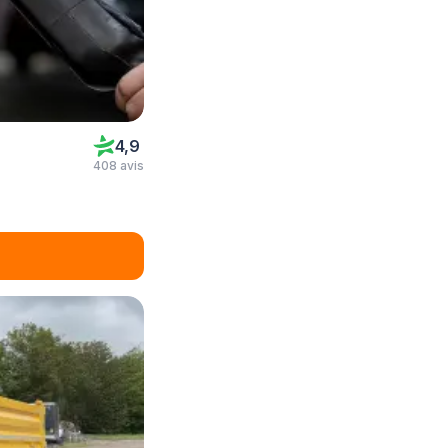
4,9
408 avis