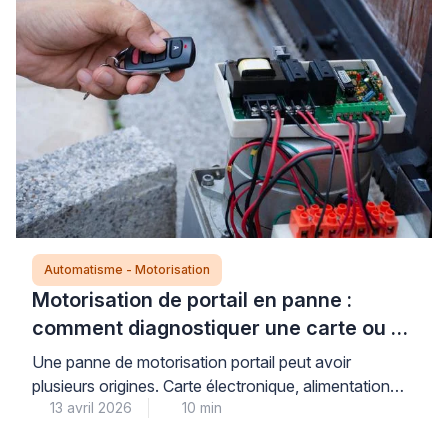
intervention technique, plusieurs vérifications simples
et sécurisées permettent d’identifier si le problème
relève […]
Automatisme - Motorisation
Motorisation de portail en panne :
comment diagnostiquer une carte ou un
moteur défectueux ?
Une panne de motorisation portail peut avoir
plusieurs origines. Carte électronique, alimentation
13 avril 2026
10 min
électrique, accessoires de sécurité ou moteur :
identifier la source du problème évite des