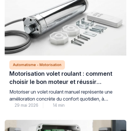
Automatisme - Motorisation
Motorisation volet roulant : comment
choisir le bon moteur et réussir
l’installation
Motoriser un volet roulant manuel représente une
amélioration concrète du confort quotidien, à
29 mai 2026
14 min
condition de sélectionner un moteur parfaitement
compatible avec l’installation existante. Cette
modernisation technique nécessite de comprendre
trois critères déterminants : le type d’axe