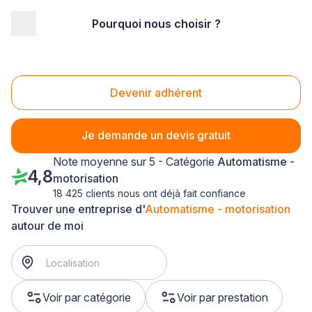
Pourquoi nous choisir ?
Accueil
/
Second œuvre
/
Automatisme - motorisation
/
Lorraine
/
Moselle
/
Ennery (57365)
Automatisme - motorisation Ennery (57365)
Devenir adhérent
Je demande un devis gratuit
Note moyenne sur 5 - Catégorie
Automatisme -
4,8
motorisation
18 425 clients nous ont déjà fait confiance
Trouver une entreprise d'
Automatisme - motorisation
autour de moi
Voir par catégorie
Voir par prestation