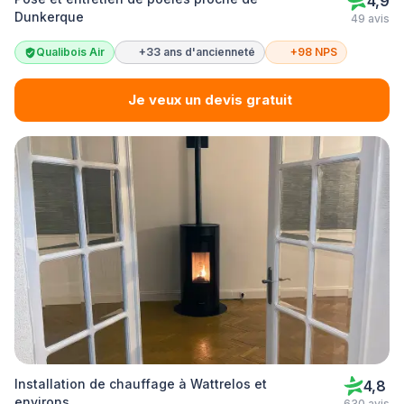
4,9
Dunkerque
49 avis
Qualibois Air
+33 ans d'ancienneté
+98 NPS
Je veux un devis gratuit
Installation de chauffage à Wattrelos et
4,8
environs
630 avis