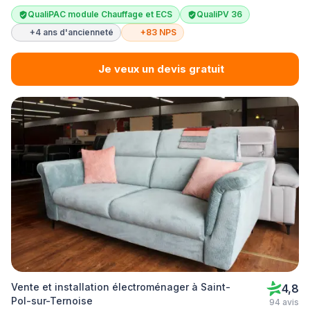
QualiPAC module Chauffage et ECS
QualiPV 36
+4 ans d'ancienneté
+83 NPS
Je veux un devis gratuit
Vente et installation électroménager à Saint-
4,8
Pol-sur-Ternoise
94 avis