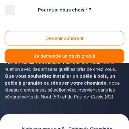
Pourquoi nous choisir ?
Accueil
/
Second œuvre
/
Cheminée - poêle
/
Nord Pas-de-Calais
Cheminee poêle Nord Pas-de-Calais
Devenir adhérent
Vous recherchez un professionnel pour l'installation ou
l'entretien de votre
cheminée ou poêle
dans le Nord-
Je demande un devis gratuit
Pas-de-Calais ? La solution Plus que pro vous met en
relation avec des artisans qualifiés près de chez vous.
Que vous souhaitiez installer un poêle à bois, un
poêle à granulés ou rénover votre cheminée
, notre
réseau d'entreprises sélectionnées intervient dans les
départements du Nord (59) et du Pas-de-Calais (62).