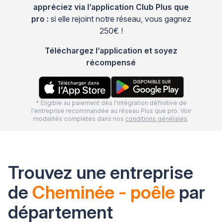
appréciez via l’application Club Plus que
pro :
si elle rejoint notre réseau, vous gagnez
250€ !
Téléchargez l’application et soyez
récompensé
* Eligible au paiement dès l'intégration définitive de
l'entreprise recommandée au réseau Plus que pro. Voir
modalités complètes dans nos
conditions générales
.
Trouvez une entreprise
de
Cheminée - poêle
par
département