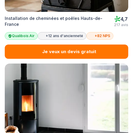
Installation de cheminées et poêles Hauts-de-
4,7
France
217 avis
Qualibois Air
+12 ans d'ancienneté
+82 NPS
Je veux un devis gratuit