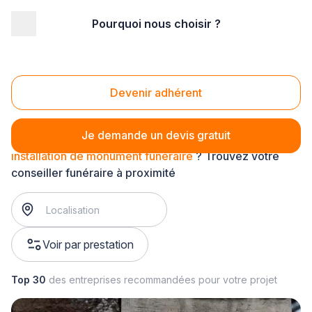
Pourquoi nous choisir ?
Accueil
/
Pompes funèbres
/
Obsèques
/
articles funéraire
/
installation de monument funéraire
Installation de monument funéraire
Devenir adhérent
Je demande un devis gratuit
installation de monument funéraire
? Trouvez votre
conseiller funéraire à proximité
Voir par prestation
Top 30
des entreprises recommandées pour votre projet