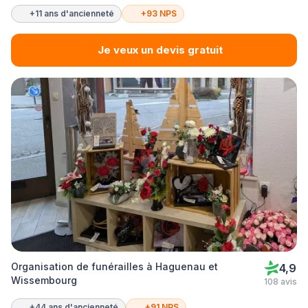
+11 ans d'ancienneté
+93 NPS
Je veux un devis gratuit
Organisation de funérailles à Haguenau et
4,9
Wissembourg
108 avis
+44 ans d'ancienneté
+91 NPS