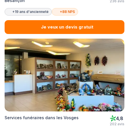
Besançon
236 avis
+19 ans d'ancienneté
+88 NPS
Je veux un devis gratuit
Services funéraires dans les Vosges
4,8
202 avis