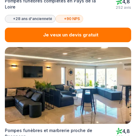
Pompes funèbres complètes en Pays de la
4,8
Loire
252 avis
+28 ans d'ancienneté
+90 NPS
Je veux un devis gratuit
Pompes funèbres et marbrerie proche de
4,8