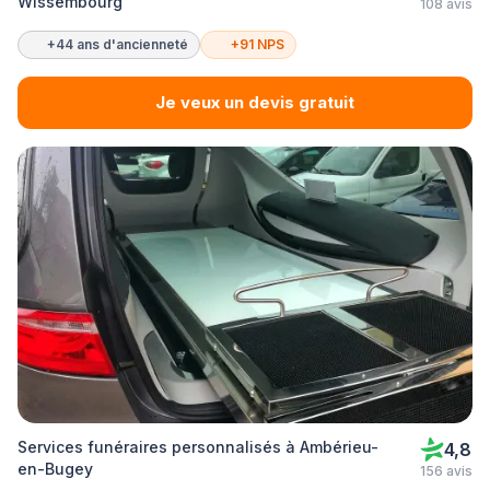
Wissembourg
108 avis
+44 ans d'ancienneté
+91 NPS
Je veux un devis gratuit
Services funéraires personnalisés à Ambérieu-
4,8
en-Bugey
156 avis