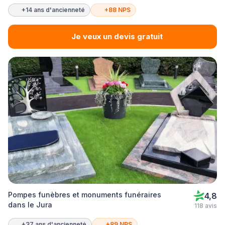
+14 ans d'ancienneté
+88 NPS
Je veux un devis gratuit
Pompes funèbres et monuments funéraires
4,8
dans le Jura
118 avis
+37 ans d'ancienneté
+89 NPS