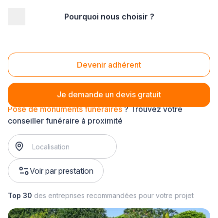
Pourquoi nous choisir ?
Accueil
/
Pompes funèbres
/
Obsèques
/
service funéraire
/
Pose de monuments funéraires
Pose de monuments funéraires
Devenir adhérent
Je demande un devis gratuit
Pose de monuments funéraires
? Trouvez votre
conseiller funéraire à proximité
Voir par prestation
Top 30
des entreprises recommandées pour votre projet