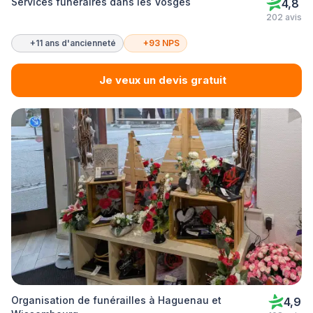
Services funéraires dans les Vosges
4,8
202 avis
+11 ans d'ancienneté
+93 NPS
Je veux un devis gratuit
Organisation de funérailles à Haguenau et
4,9