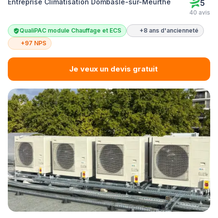
Entreprise Climatisation Dombasle-sur-Meurthe
5
40 avis
QualiPAC module Chauffage et ECS
+8 ans d'ancienneté
+97 NPS
Je veux un devis gratuit