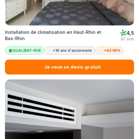
Installation de climatisation en Haut-Rhin et
4,5
Bas-Rhin
97 avis
QUALIBAT-RGE
+16 ans d'ancienneté
+63 NPS
Je veux un devis gratuit