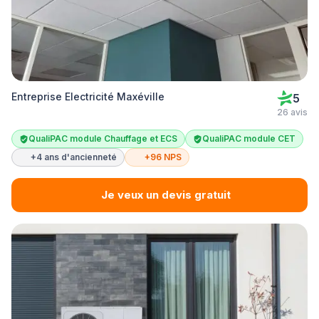
Entreprise Electricité Maxéville
5
26 avis
QualiPAC module Chauffage et ECS
QualiPAC module CET
+4 ans d'ancienneté
+96 NPS
Je veux un devis gratuit