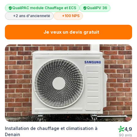
QualiPAC module Chauffage et ECS
QualiPV 36
+2 ans d'ancienneté
+100 NPS
Je veux un devis gratuit
Installation de chauffage et climatisation à
4,9
Denain
90 avis