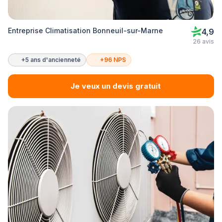
Entreprise Climatisation Bonneuil-sur-Marne
4,9
26 avis
+5 ans d'ancienneté
+96 NPS
Je veux un devis gratuit