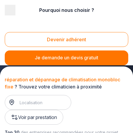
Pourquoi nous choisir ?
Accueil
/
Second œuvre
/
Climatisation
/
réparation et dépannage de climatisation
/
réparation et dépannage de climatisation monobloc fixe
Devenir adhérent
Réparation et dépannage de climatisation
monobloc fixe
Je demande un devis gratuit
réparation et dépannage de climatisation monobloc
fixe
? Trouvez votre climaticien à proximité
Voir par prestation
Top 30
des entreprises recommandées pour votre projet